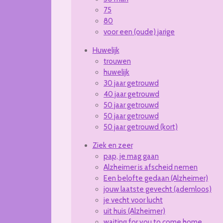
75
80
voor een (oude) jarige
Huwelijk
trouwen
huwelijk
30 jaar getrouwd
40 jaar getrouwd
50 jaar getrouwd
50 jaar getrouwd
50 jaar getrouwd (kort)
Ziek en zeer
pap, je mag gaan
Alzheimer is afscheid nemen
Een belofte gedaan (Alzheimer)
jouw laatste gevecht (ademloos)
je vecht voor lucht
uit huis (Alzheimer)
waiting for you to come home