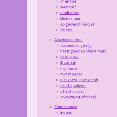
af en toe
waarom?
nooit meer
kleine meid
zo gewenst (kindje)
de zee
Afscheid nemen
duizend dingen (jij)
het is goed zo, kleine meid
dank je wel
ik zoek je
mijn vader
mijn moeder
rust zacht, lieve vriend
niet te geloven
u hebt nu rust
onverwacht afscheid
Condoleance
Ineens