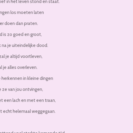
ief in het leven stond en staat.
dingen los moeten laten
eer doen dan praten.
d is zo goed en groot,
 na je uiteindelijke dood.
zal je altijd voortleven,
l je alles overleven.
e herkennen in kleine dingen
e ze van jou ontvingen,
et een lach en met een traan,
ooit echt helemaal weggegaan.