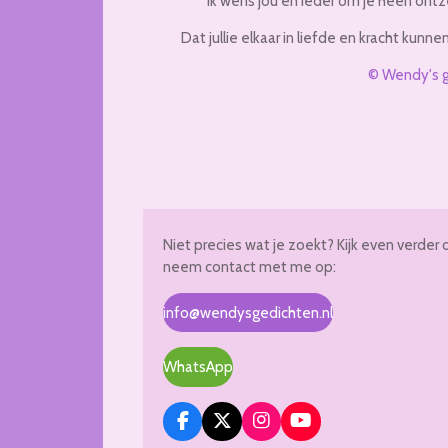
Ik wens jou en ieder om je heen ont
Dat jullie elkaar in liefde en kracht kunn
© Wendy's 
Niet precies wat je zoekt? Kijk even verder 
neem contact met me op:
info@wendysgedichten.nl
WhatsApp
F
X
I
Y
a
n
o