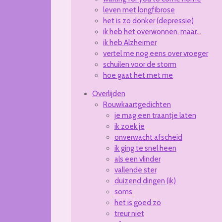
leven met longfibrose
het is zo donker (depressie)
ik heb het overwonnen, maar...
ik heb Alzheimer
vertel me nog eens over vroeger
schuilen voor de storm
hoe gaat het met me
Overlijden
Rouwkaartgedichten
je mag een traantje laten
ik zoek je
onverwacht afscheid
ik ging te snel heen
als een vlinder
vallende ster
duizend dingen (ik)
soms
het is goed zo
treur niet