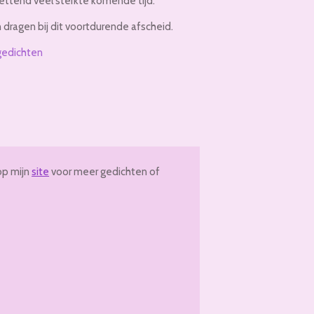
zettend veel sterkte komende tijd.
en dragen bij dit voortdurende afscheid.
gedichten
op mijn
site
voor meer gedichten of