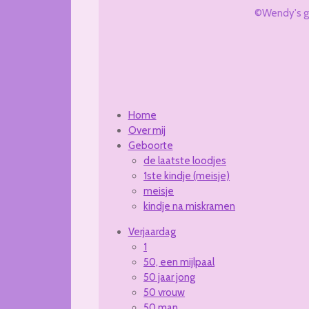
c
s
u
©Wendy's g
e
t
T
b
a
u
o
g
b
o
r
e
k
a
m
Home
Over mij
Geboorte
de laatste loodjes
1ste kindje (meisje)
meisje
kindje na miskramen
Verjaardag
1
50, een mijlpaal
50 jaar jong
50 vrouw
50 man