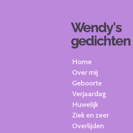
Ga
direct
naar
Wendy's
de
hoofdinhoud
gedichten
Home
Over mij
Geboorte
Verjaardag
Huwelijk
Ziek en zeer
Overlijden