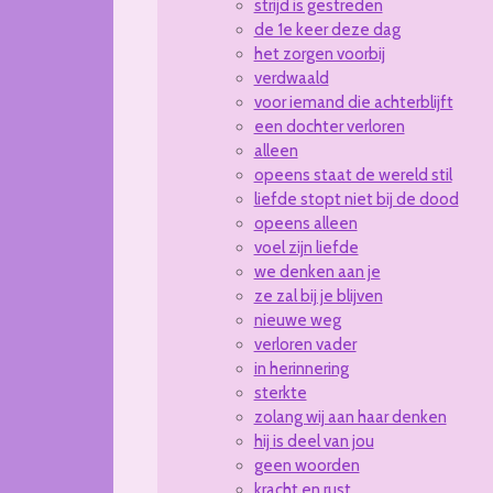
strijd is gestreden
de 1e keer deze dag
het zorgen voorbij
verdwaald
voor iemand die achterblijft
een dochter verloren
alleen
opeens staat de wereld stil
liefde stopt niet bij de dood
opeens alleen
voel zijn liefde
we denken aan je
ze zal bij je blijven
nieuwe weg
verloren vader
in herinnering
sterkte
zolang wij aan haar denken
hij is deel van jou
geen woorden
kracht en rust