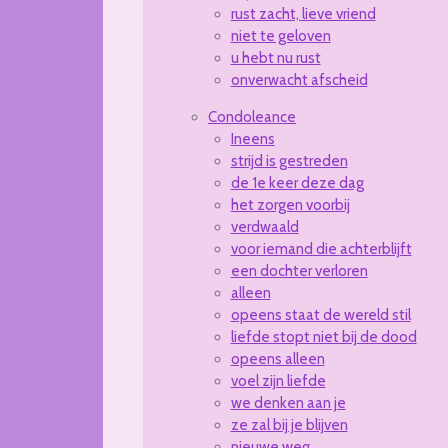
rust zacht, lieve vriend
niet te geloven
u hebt nu rust
onverwacht afscheid
Condoleance
Ineens
strijd is gestreden
de 1e keer deze dag
het zorgen voorbij
verdwaald
voor iemand die achterblijft
een dochter verloren
alleen
opeens staat de wereld stil
liefde stopt niet bij de dood
opeens alleen
voel zijn liefde
we denken aan je
ze zal bij je blijven
nieuwe weg