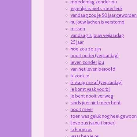
moederdag zonder jou
eigenlijk is niets meer leuk
vandaag zou je 50 jaar geworden 
nu jouw lachen is verstomd
missen
vandaag is jouw verjaardag
25 jaar
hoe zou ze zijn
nooit ouder (verjaardag)
leven zonder jou
van het leven beroofd
ik zoek je
ik vraag me af (verjaardag)
je komt vaak voorbij
je bent nooit ver weg
sinds jij er niet meer bent
nooit meer
toen was geluk nog heel gewoon
lieve zus (vanuit broer)
schoonzus
waar ben je nu