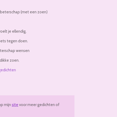
beterschap (met een zoen)
oelt je ellendig,
niets tegen doen.
beterschap wensen
dikke zoen.
gedichten
op mijn
site
voor meer gedichten of