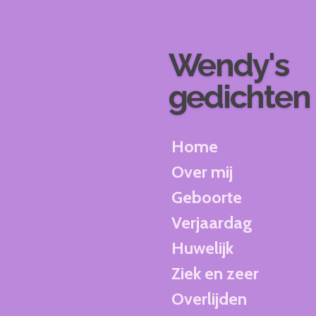
Ga
direct
naar
Wendy's
de
hoofdinhoud
gedichten
Home
Over mij
Geboorte
Verjaardag
Huwelijk
Ziek en zeer
Overlijden