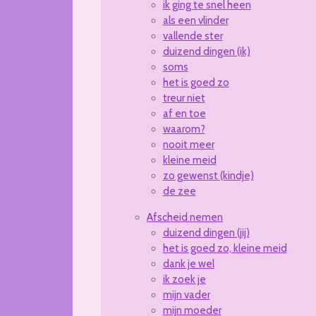
ik ging te snel heen
als een vlinder
vallende ster
duizend dingen (ik)
soms
het is goed zo
treur niet
af en toe
waarom?
nooit meer
kleine meid
zo gewenst (kindje)
de zee
Afscheid nemen
duizend dingen (jij)
het is goed zo, kleine meid
dank je wel
ik zoek je
mijn vader
mijn moeder