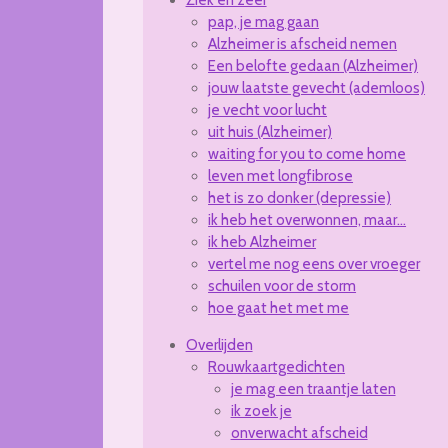
Ziek en zeer
pap, je mag gaan
Alzheimer is afscheid nemen
Een belofte gedaan (Alzheimer)
jouw laatste gevecht (ademloos)
je vecht voor lucht
uit huis (Alzheimer)
waiting for you to come home
leven met longfibrose
het is zo donker (depressie)
ik heb het overwonnen, maar...
ik heb Alzheimer
vertel me nog eens over vroeger
schuilen voor de storm
hoe gaat het met me
Overlijden
Rouwkaartgedichten
je mag een traantje laten
ik zoek je
onverwacht afscheid