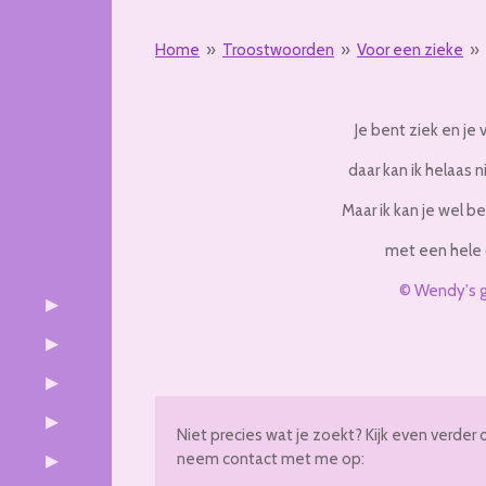
Home
»
Troostwoorden
»
Voor een zieke
»
Je bent ziek en je v
daar kan ik helaas 
Maar ik kan je wel 
met een hele 
© Wendy's 
Niet precies wat je zoekt? Kijk even verder 
neem contact met me op: