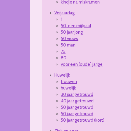
kindje na miskramen
Verjaardag
1
50, een mijlpaal
50 jaar jong
50 vrouw
50 man
75
80
voor een (oude) jarige
Huwelijk
trouwen
huwelijk
30 jaar getrouwd
40 jaar getrouwd
50 jaar getrouwd
50 jaar getrouwd
50 jaar getrouwd (kort)