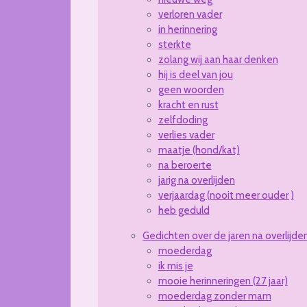
verloren vader
in herinnering
sterkte
zolang wij aan haar denken
hij is deel van jou
geen woorden
kracht en rust
zelfdoding
verlies vader
maatje (hond/kat)
na beroerte
jarig na overlijden
verjaardag (nooit meer ouder )
heb geduld
Gedichten over de jaren na overlijde
moederdag
ik mis je
mooie herinneringen (27 jaar)
moederdag zonder mam