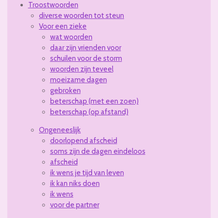
Troostwoorden
diverse woorden tot steun
Voor een zieke
wat woorden
daar zijn vrienden voor
schuilen voor de storm
woorden zijn teveel
moeizame dagen
gebroken
beterschap (met een zoen)
beterschap (op afstand)
Ongeneeslijk
doorlopend afscheid
soms zijn de dagen eindeloos
afscheid
ik wens je tijd van leven
ik kan niks doen
ik wens
voor de partner