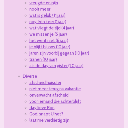
vreugde en pijn
nooit meer
wat is geluk? (1 jaar)
nog één keer (1 jaar)
wat vliegt de tijd (4 jaar)
we missen je (5 jaar)
het went niet (6 jaar)
je blijft bij ons (10 jaar)
jaren zijn voorbij gegaan (10 jaar)
tranen (10 jaar)
als de dag van gister (20 jaar)
Diverse
afscheid huisdier
niet meer terug na vakantie
onverwacht afscheid
voor iemand die achterblijft
dag lieve Ron
God, snapt U het?
laat me verdrietig zijn