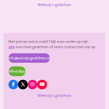
©Wendy's gedichten
Niet precies wat je zoekt? Kijk even verder op mijn
site
voor meer gedichten of neem contact met me op:
info@wendysgedichten.nl
WhatsApp
F
X
I
Y
a
n
o
c
s
u
©Wendy's gedichten
e
t
T
b
a
u
o
g
b