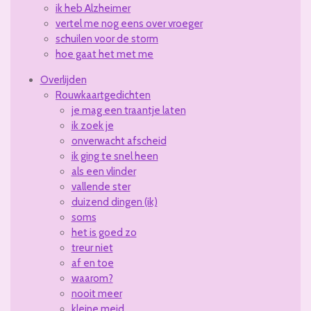
ik heb Alzheimer
vertel me nog eens over vroeger
schuilen voor de storm
hoe gaat het met me
Overlijden
Rouwkaartgedichten
je mag een traantje laten
ik zoek je
onverwacht afscheid
ik ging te snel heen
als een vlinder
vallende ster
duizend dingen (ik)
soms
het is goed zo
treur niet
af en toe
waarom?
nooit meer
kleine meid