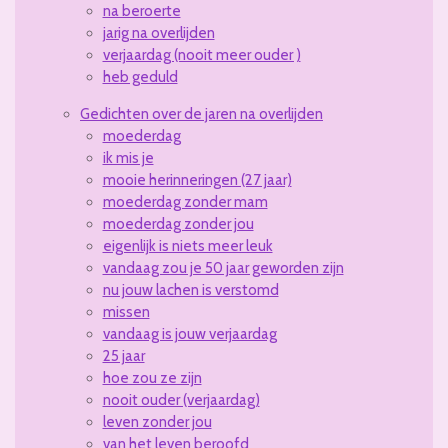
na beroerte
jarig na overlijden
verjaardag (nooit meer ouder )
heb geduld
Gedichten over de jaren na overlijden
moederdag
ik mis je
mooie herinneringen (27 jaar)
moederdag zonder mam
moederdag zonder jou
eigenlijk is niets meer leuk
vandaag zou je 50 jaar geworden zijn
nu jouw lachen is verstomd
missen
vandaag is jouw verjaardag
25 jaar
hoe zou ze zijn
nooit ouder (verjaardag)
leven zonder jou
van het leven beroofd