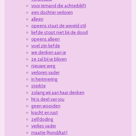
voor iemand die achterblijft
een dochter verloren
alleen
opeens staat de wereld stil
liefde stopt niet bij de dood
opeens alleen
voel zijn liefde
we denken aan je
ze zal bij je blijven
nieuwe weg
verloren vader
in herinnering
sterkte
zolang wij aan haar denken
hij is deel van jou
geen woorden
kracht en rust
zelfdoding
verlies vader
maatje (hond/kat)