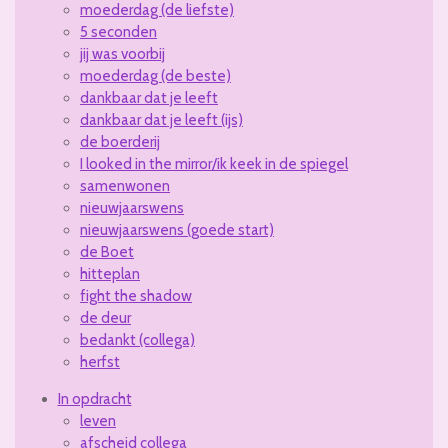
moederdag (de liefste)
5 seconden
jij was voorbij
moederdag (de beste)
dankbaar dat je leeft
dankbaar dat je leeft (ijs)
de boerderij
I looked in the mirror/ik keek in de spiegel
samenwonen
nieuwjaarswens
nieuwjaarswens (goede start)
de Boet
hitteplan
fight the shadow
de deur
bedankt (collega)
herfst
In opdracht
leven
afscheid collega