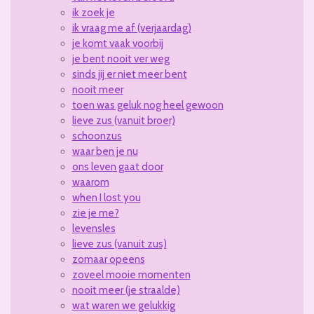
ik zoek je
ik vraag me af (verjaardag)
je komt vaak voorbij
je bent nooit ver weg
sinds jij er niet meer bent
nooit meer
toen was geluk nog heel gewoon
lieve zus (vanuit broer)
schoonzus
waar ben je nu
ons leven gaat door
waarom
when I lost you
zie je me?
levensles
lieve zus (vanuit zus)
zomaar opeens
zoveel mooie momenten
nooit meer (je straalde)
wat waren we gelukkig