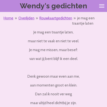
Wendy's gedichten
Ga
direct
naar
Home
»
Overlijden
»
Rouwkaartgedichten
»
je mag een
de
traantje laten
hoofdinhoud
Je mag een traantje laten,
maar niet te vaak en niet te veel.
Je mag me missen, maar besef:
van wat jij bent blijf ik een deel.
Denk gewoon maar even aan me,
aan momenten groot en klein.
Dan zal ik nooit ver weg
maar altijd heel dichtbij je zijn.