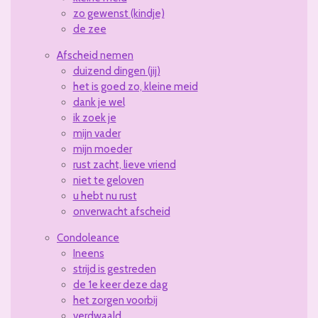
zo gewenst (kindje)
de zee
Afscheid nemen
duizend dingen (jij)
het is goed zo, kleine meid
dank je wel
ik zoek je
mijn vader
mijn moeder
rust zacht, lieve vriend
niet te geloven
u hebt nu rust
onverwacht afscheid
Condoleance
Ineens
strijd is gestreden
de 1e keer deze dag
het zorgen voorbij
verdwaald