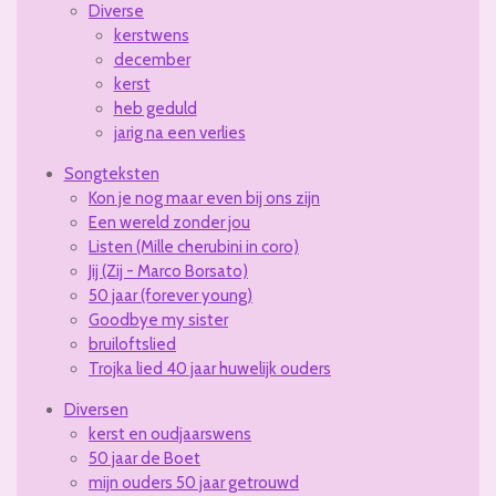
Diverse
kerstwens
december
kerst
heb geduld
jarig na een verlies
Songteksten
Kon je nog maar even bij ons zijn
Een wereld zonder jou
Listen (Mille cherubini in coro)
Jij (Zij - Marco Borsato)
50 jaar (forever young)
Goodbye my sister
bruiloftslied
Trojka lied 40 jaar huwelijk ouders
Diversen
kerst en oudjaarswens
50 jaar de Boet
mijn ouders 50 jaar getrouwd