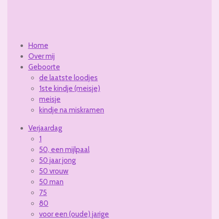
o
r
e
k
a
m
Home
Over mij
Geboorte
de laatste loodjes
1ste kindje (meisje)
meisje
kindje na miskramen
Verjaardag
1
50, een mijlpaal
50 jaar jong
50 vrouw
50 man
75
80
voor een (oude) jarige