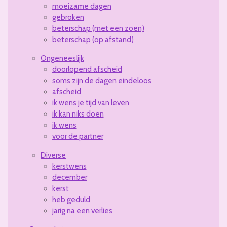
moeizame dagen
gebroken
beterschap (met een zoen)
beterschap (op afstand)
Ongeneeslijk
doorlopend afscheid
soms zijn de dagen eindeloos
afscheid
ik wens je tijd van leven
ik kan niks doen
ik wens
voor de partner
Diverse
kerstwens
december
kerst
heb geduld
jarig na een verlies