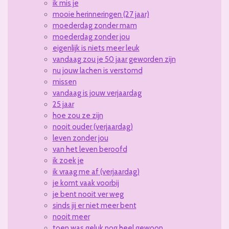
ik mis je
mooie herinneringen (27 jaar)
moederdag zonder mam
moederdag zonder jou
eigenlijk is niets meer leuk
vandaag zou je 50 jaar geworden zijn
nu jouw lachen is verstomd
missen
vandaag is jouw verjaardag
25 jaar
hoe zou ze zijn
nooit ouder (verjaardag)
leven zonder jou
van het leven beroofd
ik zoek je
ik vraag me af (verjaardag)
je komt vaak voorbij
je bent nooit ver weg
sinds jij er niet meer bent
nooit meer
toen was geluk nog heel gewoon