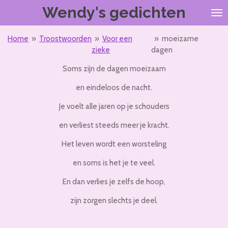
Wendy's gedichten
Ga
direct
naar
Home
»
Troostwoorden
»
Voor een
»
moeizame
de
zieke
dagen
hoofdinhoud
Soms zijn de dagen moeizaam
en eindeloos de nacht.
Je voelt alle jaren op je schouders
en verliest steeds meer je kracht.
Het leven wordt een worsteling
en soms is het je te veel.
En dan verlies je zelfs de hoop,
zijn zorgen slechts je deel.