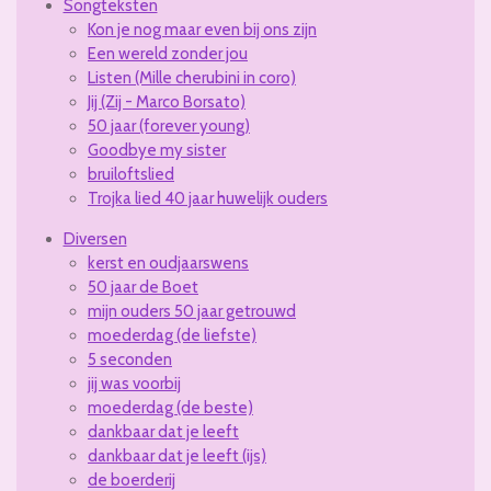
Songteksten
Kon je nog maar even bij ons zijn
Een wereld zonder jou
Listen (Mille cherubini in coro)
Jij (Zij - Marco Borsato)
50 jaar (forever young)
Goodbye my sister
bruiloftslied
Trojka lied 40 jaar huwelijk ouders
Diversen
kerst en oudjaarswens
50 jaar de Boet
mijn ouders 50 jaar getrouwd
moederdag (de liefste)
5 seconden
jij was voorbij
moederdag (de beste)
dankbaar dat je leeft
dankbaar dat je leeft (ijs)
de boerderij