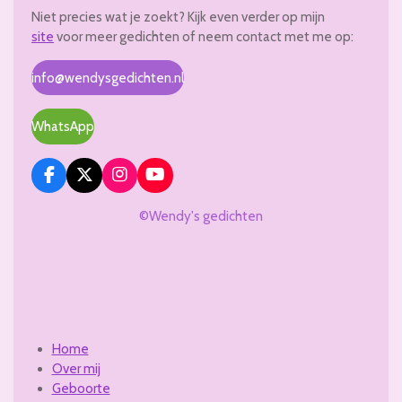
Niet precies wat je zoekt? Kijk even verder op mijn
site
voor meer gedichten of neem contact met me op:
info@wendysgedichten.nl
WhatsApp
F
X
I
Y
a
n
o
c
s
u
©Wendy's gedichten
e
t
T
b
a
u
o
g
b
o
r
e
k
a
m
Home
Over mij
Geboorte