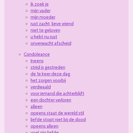
ik zoek je
mijn vader
mijn moeder
rust zacht, lieve vriend
niet te geloven
u hebt nu rust
onverwacht afscheid
Condoleance
Ineens
strijd is gestreden
de 1e keer deze dag
het zorgen voorbij
verdwaald
voor iemand die achterblijft
een dochter verloren
alleen
opeens staat de wereld stil
liefde stopt niet bij de dood
opeens alleen
voel zijn liefde