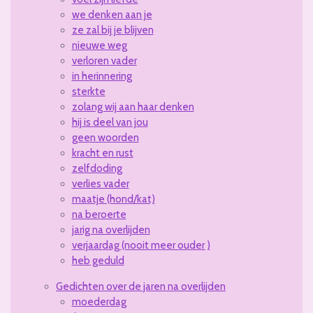
we denken aan je
ze zal bij je blijven
nieuwe weg
verloren vader
in herinnering
sterkte
zolang wij aan haar denken
hij is deel van jou
geen woorden
kracht en rust
zelfdoding
verlies vader
maatje (hond/kat)
na beroerte
jarig na overlijden
verjaardag (nooit meer ouder )
heb geduld
Gedichten over de jaren na overlijden
moederdag