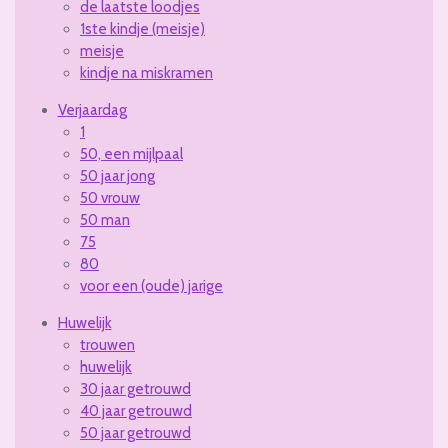
de laatste loodjes
1ste kindje (meisje)
meisje
kindje na miskramen
Verjaardag
1
50, een mijlpaal
50 jaar jong
50 vrouw
50 man
75
80
voor een (oude) jarige
Huwelijk
trouwen
huwelijk
30 jaar getrouwd
40 jaar getrouwd
50 jaar getrouwd