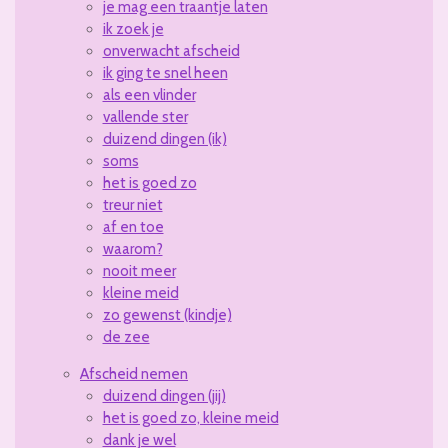
je mag een traantje laten
ik zoek je
onverwacht afscheid
ik ging te snel heen
als een vlinder
vallende ster
duizend dingen (ik)
soms
het is goed zo
treur niet
af en toe
waarom?
nooit meer
kleine meid
zo gewenst (kindje)
de zee
Afscheid nemen
duizend dingen (jij)
het is goed zo, kleine meid
dank je wel