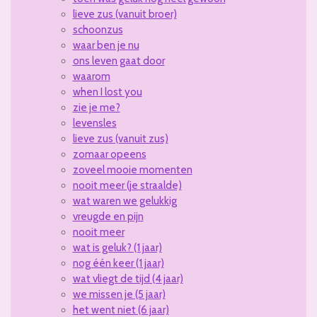
lieve zus (vanuit broer)
schoonzus
waar ben je nu
ons leven gaat door
waarom
when I lost you
zie je me?
levensles
lieve zus (vanuit zus)
zomaar opeens
zoveel mooie momenten
nooit meer (je straalde)
wat waren we gelukkig
vreugde en pijn
nooit meer
wat is geluk? (1 jaar)
nog één keer (1 jaar)
wat vliegt de tijd (4 jaar)
we missen je (5 jaar)
het went niet (6 jaar)