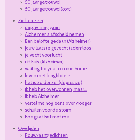
50 jaar getrouwd
50 jaar getrouwd (kort)
Ziek en zeer
pap, je mag gaan
Alzheimer is afscheid nemen
Een belofte gedaan (Alzheimer)
jouw laatste gevecht (ademloos)
je vecht voor lucht
uit huis (Alzheimer)
waiting for you to come home
leven met longfibrose
het is zo donker (depressie)
ik heb het overwonnen, maar...
ik heb Alzheimer
vertel me nog eens over vroeger
schuilen voor de storm
hoe gaat het met me
Overlijden
Rouwkaartgedichten