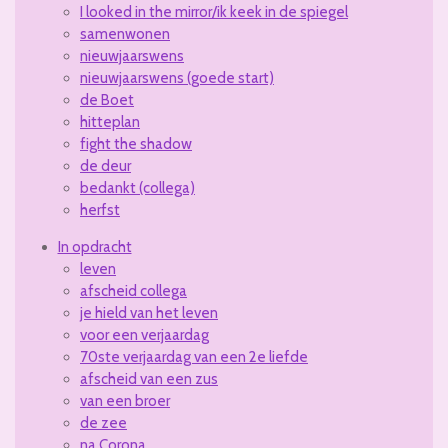
I looked in the mirror/ik keek in de spiegel
samenwonen
nieuwjaarswens
nieuwjaarswens (goede start)
de Boet
hitteplan
fight the shadow
de deur
bedankt (collega)
herfst
In opdracht
leven
afscheid collega
je hield van het leven
voor een verjaardag
70ste verjaardag van een 2e liefde
afscheid van een zus
van een broer
de zee
na Corona