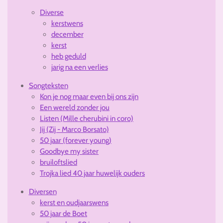
Diverse
kerstwens
december
kerst
heb geduld
jarig na een verlies
Songteksten
Kon je nog maar even bij ons zijn
Een wereld zonder jou
Listen (Mille cherubini in coro)
Jij (Zij - Marco Borsato)
50 jaar (forever young)
Goodbye my sister
bruiloftslied
Trojka lied 40 jaar huwelijk ouders
Diversen
kerst en oudjaarswens
50 jaar de Boet