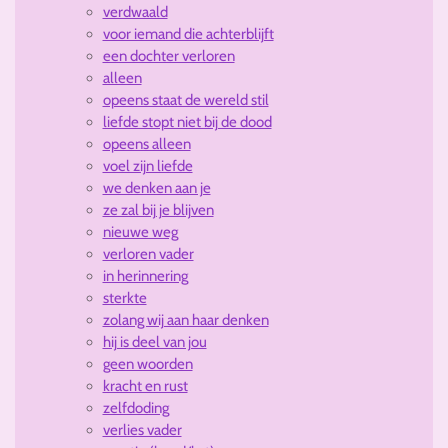
verdwaald
voor iemand die achterblijft
een dochter verloren
alleen
opeens staat de wereld stil
liefde stopt niet bij de dood
opeens alleen
voel zijn liefde
we denken aan je
ze zal bij je blijven
nieuwe weg
verloren vader
in herinnering
sterkte
zolang wij aan haar denken
hij is deel van jou
geen woorden
kracht en rust
zelfdoding
verlies vader