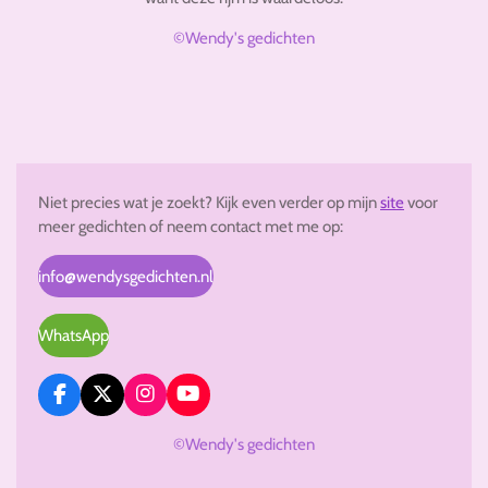
©Wendy's gedichten
Niet precies wat je zoekt? Kijk even verder op mijn
site
voor
meer gedichten of neem contact met me op:
info@wendysgedichten.nl
WhatsApp
F
X
I
Y
a
n
o
c
s
u
©Wendy's gedichten
e
t
T
b
a
u