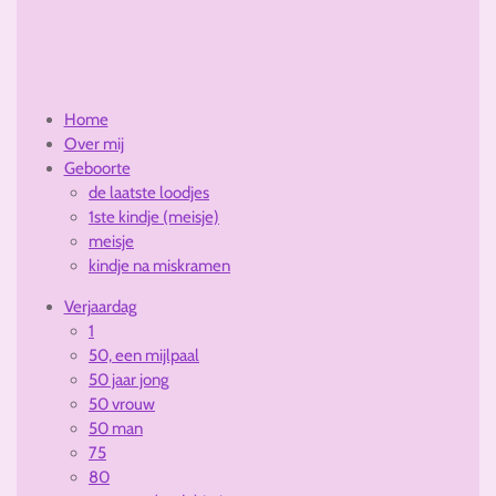
o
g
b
o
r
e
k
a
m
Home
Over mij
Geboorte
de laatste loodjes
1ste kindje (meisje)
meisje
kindje na miskramen
Verjaardag
1
50, een mijlpaal
50 jaar jong
50 vrouw
50 man
75
80