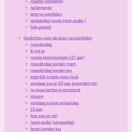
maatje (hond/kat)
na beroerte
jarig na overlijden
verjaardag (nooit meer ouder )
heb geduld
Gedichten over de jaren na overlijden
moederdag
ik mis je
mooie herinneringen (27 jaar)
moederdag zonder mam
moederdag zonder jou
eigenlijk is niets meer leuk
vandaag zou je 50 jaar geworden zijn
nu jouw lachen is verstomd
missen
vandaag is jouw verjaardag
25 jaar
hoe zou ze zijn
nooit ouder (verjaardag)
leven zonder jou