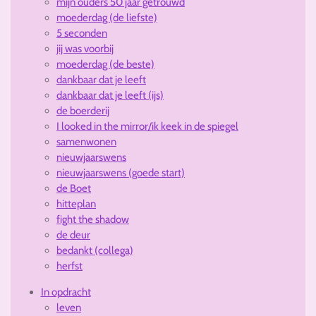
mijn ouders 50 jaar getrouwd
moederdag (de liefste)
5 seconden
jij was voorbij
moederdag (de beste)
dankbaar dat je leeft
dankbaar dat je leeft (ijs)
de boerderij
I looked in the mirror/ik keek in de spiegel
samenwonen
nieuwjaarswens
nieuwjaarswens (goede start)
de Boet
hitteplan
fight the shadow
de deur
bedankt (collega)
herfst
In opdracht
leven