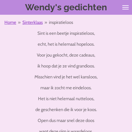
Wendy's gedichten
Ga
direct
naar
Home
»
Sinterklaas
»
inspiratieloos
de
hoofdinhoud
Sint is een beetje inspiratieloos,
echt, het is helemaal hopeloos.
Voor jou gekocht, deze cadeaus,
ik hoop dat je ze vind grandioos.
Misschien vind je het wel kansloos,
maar ik zocht me eindeloos.
Het is niet helemaal nutteloos,
de geschenken die ik voor je koos.
Open dus maar snel deze doos
want deze rijm is waardeloos.