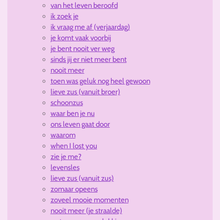
van het leven beroofd
ik zoek je
ik vraag me af (verjaardag)
je komt vaak voorbij
je bent nooit ver weg
sinds jij er niet meer bent
nooit meer
toen was geluk nog heel gewoon
lieve zus (vanuit broer)
schoonzus
waar ben je nu
ons leven gaat door
waarom
when I lost you
zie je me?
levensles
lieve zus (vanuit zus)
zomaar opeens
zoveel mooie momenten
nooit meer (je straalde)