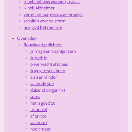
ik heb het overwonnen, maar...
ik heb Alzheimer
vertel me nog eens over vroeger
schuilen voor de storm
hoe gaat het met me
Overlijden
Rouwkaartgedichten
je mag een traantje laten
ik zoek je
onverwacht afscheid
ik ging te snel heen
als een vlinder
vallende ster
duizend dingen (ik)
soms
het is goed zo
treur niet
af en toe
waarom?
nooit meer