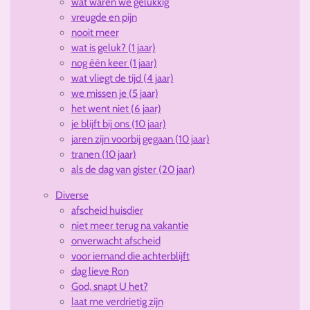
wat waren we gelukkig
vreugde en pijn
nooit meer
wat is geluk? (1 jaar)
nog één keer (1 jaar)
wat vliegt de tijd (4 jaar)
we missen je (5 jaar)
het went niet (6 jaar)
je blijft bij ons (10 jaar)
jaren zijn voorbij gegaan (10 jaar)
tranen (10 jaar)
als de dag van gister (20 jaar)
Diverse
afscheid huisdier
niet meer terug na vakantie
onverwacht afscheid
voor iemand die achterblijft
dag lieve Ron
God, snapt U het?
laat me verdrietig zijn