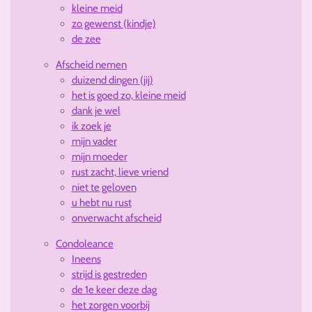
kleine meid
zo gewenst (kindje)
de zee
Afscheid nemen
duizend dingen (jij)
het is goed zo, kleine meid
dank je wel
ik zoek je
mijn vader
mijn moeder
rust zacht, lieve vriend
niet te geloven
u hebt nu rust
onverwacht afscheid
Condoleance
Ineens
strijd is gestreden
de 1e keer deze dag
het zorgen voorbij