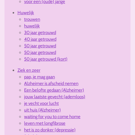
voor een (oude) jarige
Huwelijk
trouwen
huwelijk
30 jaar getrouwd
40 jaar getrouwd
50 jaar getrouwd
50 jaar getrouwd
50 jaar getrouwd (kort)
Ziek en zeer
pap, je mag gaan
Alzheimer is afscheid nemen
Een belofte gedaan (Alzheimer)
jouw laatste gevecht (ademloos)
je vecht voor lucht
uit huis (Alzheimer)
waiting for you to come home
leven met longfibrose
het is zo donker (depressie)