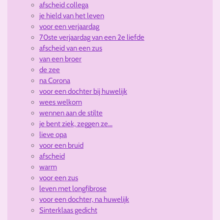
afscheid collega
je hield van het leven
voor een verjaardag
70ste verjaardag van een 2e liefde
afscheid van een zus
van een broer
de zee
na Corona
voor een dochter bij huwelijk
wees welkom
wennen aan de stilte
je bent ziek, zeggen ze...
lieve opa
voor een bruid
afscheid
warm
voor een zus
leven met longfibrose
voor een dochter, na huwelijk
Sinterklaas gedicht