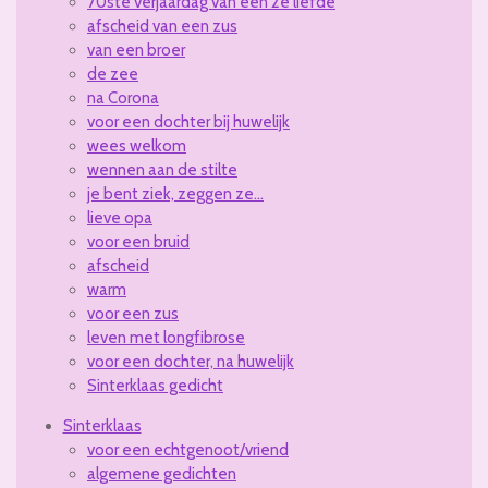
70ste verjaardag van een 2e liefde
afscheid van een zus
van een broer
de zee
na Corona
voor een dochter bij huwelijk
wees welkom
wennen aan de stilte
je bent ziek, zeggen ze...
lieve opa
voor een bruid
afscheid
warm
voor een zus
leven met longfibrose
voor een dochter, na huwelijk
Sinterklaas gedicht
Sinterklaas
voor een echtgenoot/vriend
algemene gedichten