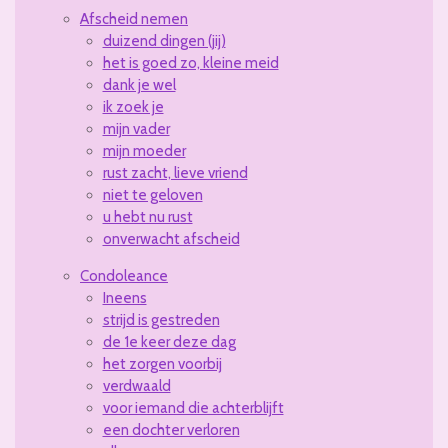
Afscheid nemen
duizend dingen (jij)
het is goed zo, kleine meid
dank je wel
ik zoek je
mijn vader
mijn moeder
rust zacht, lieve vriend
niet te geloven
u hebt nu rust
onverwacht afscheid
Condoleance
Ineens
strijd is gestreden
de 1e keer deze dag
het zorgen voorbij
verdwaald
voor iemand die achterblijft
een dochter verloren