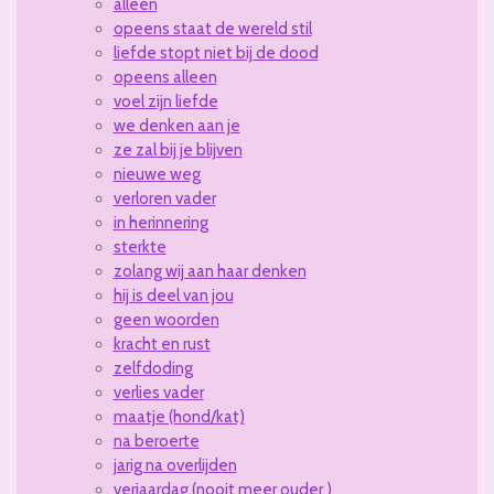
alleen
opeens staat de wereld stil
liefde stopt niet bij de dood
opeens alleen
voel zijn liefde
we denken aan je
ze zal bij je blijven
nieuwe weg
verloren vader
in herinnering
sterkte
zolang wij aan haar denken
hij is deel van jou
geen woorden
kracht en rust
zelfdoding
verlies vader
maatje (hond/kat)
na beroerte
jarig na overlijden
verjaardag (nooit meer ouder )