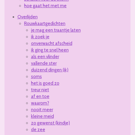
hoe gaat het met me
Overlijden
Rouwkaartgedichten
je mag een traantje laten
ik zoek je
onverwacht afscheid
ik ging te snel heen
als een vlinder
vallende ster
duizend dingen (ik)
soms
het is goed zo
treur niet
af en toe
waarom?
nooit meer
kleine meid
zo gewenst (kindje)
de zee