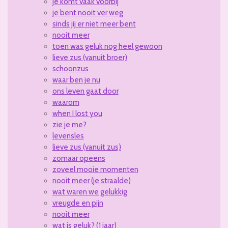
je komt vaak voorbij
je bent nooit ver weg
sinds jij er niet meer bent
nooit meer
toen was geluk nog heel gewoon
lieve zus (vanuit broer)
schoonzus
waar ben je nu
ons leven gaat door
waarom
when I lost you
zie je me?
levensles
lieve zus (vanuit zus)
zomaar opeens
zoveel mooie momenten
nooit meer (je straalde)
wat waren we gelukkig
vreugde en pijn
nooit meer
wat is geluk? (1 jaar)