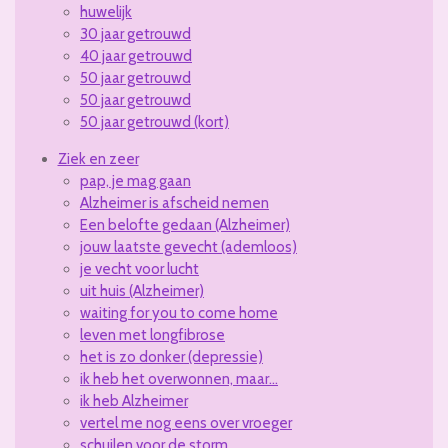
huwelijk
30 jaar getrouwd
40 jaar getrouwd
50 jaar getrouwd
50 jaar getrouwd
50 jaar getrouwd (kort)
Ziek en zeer
pap, je mag gaan
Alzheimer is afscheid nemen
Een belofte gedaan (Alzheimer)
jouw laatste gevecht (ademloos)
je vecht voor lucht
uit huis (Alzheimer)
waiting for you to come home
leven met longfibrose
het is zo donker (depressie)
ik heb het overwonnen, maar...
ik heb Alzheimer
vertel me nog eens over vroeger
schuilen voor de storm