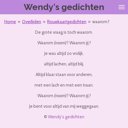
Wendy's gedichten
Ga
direct
naar
Home
»
Overlijden
»
Rouwkaartgedichten
»
waarom?
de
hoofdinhoud
De grote vraag is toch waarom.
Waarom
(naam)
? Waarom jij?
Je was altijd zo vrolijk,
altijd lachen, altijd blij.
Altijd klaar staan voor anderen,
met een lach en met een traan.
Waarom
(naam)
? Waarom jij?
Je bent voor altijd van mij weggegaan.
©
Wendy's gedichten