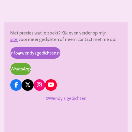
Niet precies wat je zoekt? Kijk even verder op mijn
site
voor meer gedichten of neem contact met me op:
info@wendysgedichten.nl
WhatsApp
F
X
I
Y
a
n
o
c
s
u
©Wendy's gedichten
e
t
T
b
a
u
o
g
b
o
r
e
k
a
m