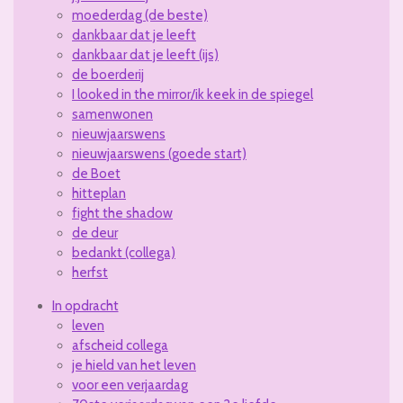
moederdag (de beste)
dankbaar dat je leeft
dankbaar dat je leeft (ijs)
de boerderij
I looked in the mirror/ik keek in de spiegel
samenwonen
nieuwjaarswens
nieuwjaarswens (goede start)
de Boet
hitteplan
fight the shadow
de deur
bedankt (collega)
herfst
In opdracht
leven
afscheid collega
je hield van het leven
voor een verjaardag