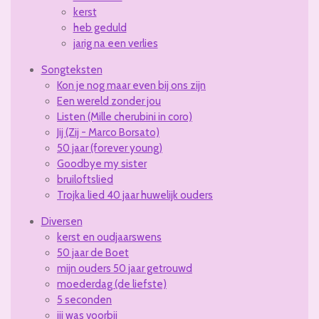
kerst
heb geduld
jarig na een verlies
Songteksten
Kon je nog maar even bij ons zijn
Een wereld zonder jou
Listen (Mille cherubini in coro)
Jij (Zij - Marco Borsato)
50 jaar (forever young)
Goodbye my sister
bruiloftslied
Trojka lied 40 jaar huwelijk ouders
Diversen
kerst en oudjaarswens
50 jaar de Boet
mijn ouders 50 jaar getrouwd
moederdag (de liefste)
5 seconden
jij was voorbij