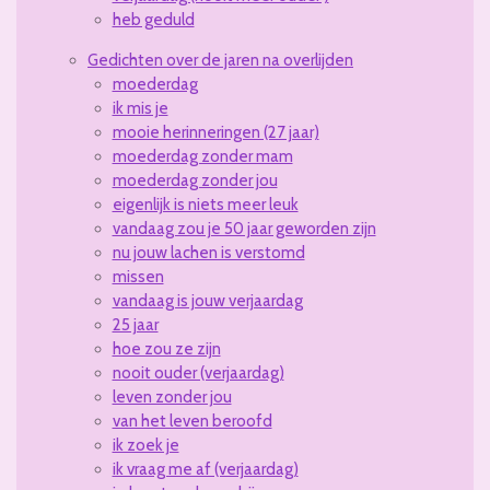
heb geduld
Gedichten over de jaren na overlijden
moederdag
ik mis je
mooie herinneringen (27 jaar)
moederdag zonder mam
moederdag zonder jou
eigenlijk is niets meer leuk
vandaag zou je 50 jaar geworden zijn
nu jouw lachen is verstomd
missen
vandaag is jouw verjaardag
25 jaar
hoe zou ze zijn
nooit ouder (verjaardag)
leven zonder jou
van het leven beroofd
ik zoek je
ik vraag me af (verjaardag)