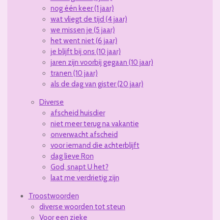
nog één keer (1 jaar)
wat vliegt de tijd (4 jaar)
we missen je (5 jaar)
het went niet (6 jaar)
je blijft bij ons (10 jaar)
jaren zijn voorbij gegaan (10 jaar)
tranen (10 jaar)
als de dag van gister (20 jaar)
Diverse
afscheid huisdier
niet meer terug na vakantie
onverwacht afscheid
voor iemand die achterblijft
dag lieve Ron
God, snapt U het?
laat me verdrietig zijn
Troostwoorden
diverse woorden tot steun
Voor een zieke