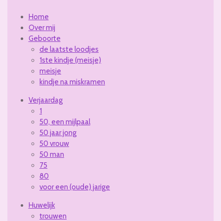
Home
Over mij
Geboorte
de laatste loodjes
1ste kindje (meisje)
meisje
kindje na miskramen
Verjaardag
1
50, een mijlpaal
50 jaar jong
50 vrouw
50 man
75
80
voor een (oude) jarige
Huwelijk
trouwen