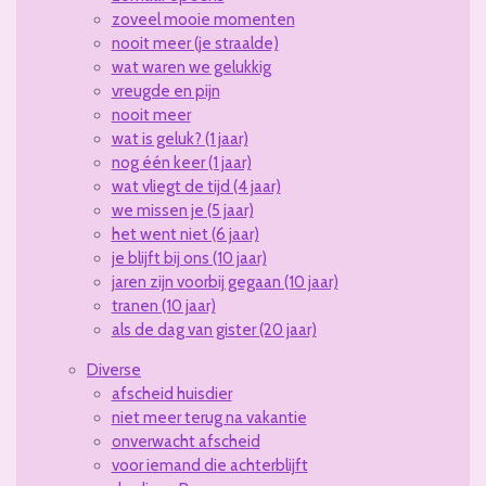
zoveel mooie momenten
nooit meer (je straalde)
wat waren we gelukkig
vreugde en pijn
nooit meer
wat is geluk? (1 jaar)
nog één keer (1 jaar)
wat vliegt de tijd (4 jaar)
we missen je (5 jaar)
het went niet (6 jaar)
je blijft bij ons (10 jaar)
jaren zijn voorbij gegaan (10 jaar)
tranen (10 jaar)
als de dag van gister (20 jaar)
Diverse
afscheid huisdier
niet meer terug na vakantie
onverwacht afscheid
voor iemand die achterblijft