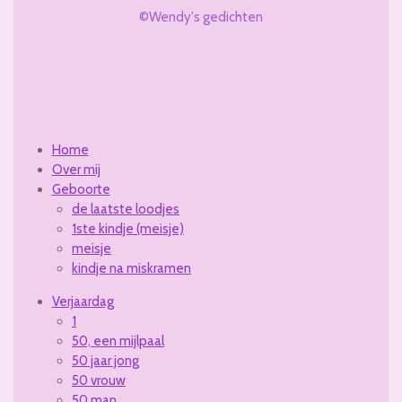
c
s
u
©Wendy's gedichten
e
t
T
b
a
u
o
g
b
o
r
e
k
a
m
Home
Over mij
Geboorte
de laatste loodjes
1ste kindje (meisje)
meisje
kindje na miskramen
Verjaardag
1
50, een mijlpaal
50 jaar jong
50 vrouw
50 man