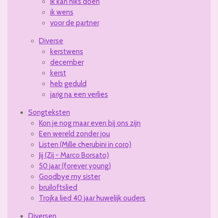
ik kan niks doen
ik wens
voor de partner
Diverse
kerstwens
december
kerst
heb geduld
jarig na een verlies
Songteksten
Kon je nog maar even bij ons zijn
Een wereld zonder jou
Listen (Mille cherubini in coro)
Jij (Zij - Marco Borsato)
50 jaar (forever young)
Goodbye my sister
bruiloftslied
Trojka lied 40 jaar huwelijk ouders
Diversen