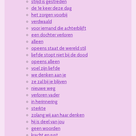
strijd is gestreden
de 1e keer deze dag
het zorgen voorbij
verdwaald
voor iemand die achterblijft
een dochter verloren
alleen
opeens staat de wereld stil
liefde stopt niet bij de dood
opeens alleen
voel zijn liefde
we denken aan je
ze zal bij je blijven
nieuwe weg
verloren vader
in herinnering
sterkte
zolang wij aan haar denken
hij is deel van jou
geen woorden
kracht en rust