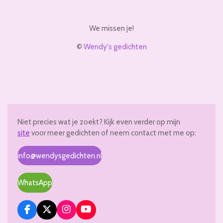
We missen je!
©
Wendy's gedichten
Niet precies wat je zoekt? Kijk even verder op mijn
site
voor meer gedichten of neem contact met me op:
info@wendysgedichten.nl
WhatsApp
F
X
I
Y
a
n
o