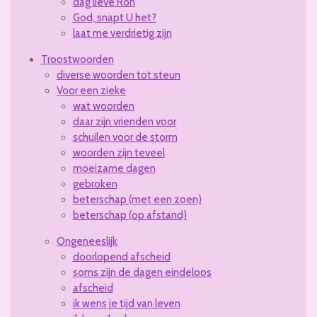
dag lieve Ron
God, snapt U het?
laat me verdrietig zijn
Troostwoorden
diverse woorden tot steun
Voor een zieke
wat woorden
daar zijn vrienden voor
schuilen voor de storm
woorden zijn teveel
moeizame dagen
gebroken
beterschap (met een zoen)
beterschap (op afstand)
Ongeneeslijk
doorlopend afscheid
soms zijn de dagen eindeloos
afscheid
ik wens je tijd van leven