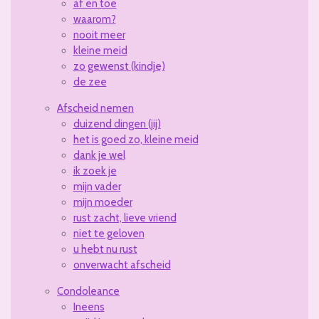
af en toe
waarom?
nooit meer
kleine meid
zo gewenst (kindje)
de zee
Afscheid nemen
duizend dingen (jij)
het is goed zo, kleine meid
dank je wel
ik zoek je
mijn vader
mijn moeder
rust zacht, lieve vriend
niet te geloven
u hebt nu rust
onverwacht afscheid
Condoleance
Ineens