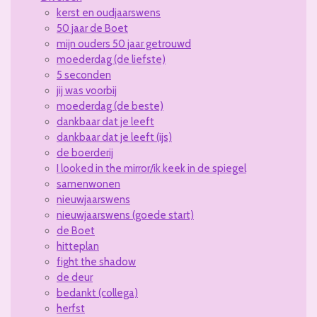
kerst en oudjaarswens
50 jaar de Boet
mijn ouders 50 jaar getrouwd
moederdag (de liefste)
5 seconden
jij was voorbij
moederdag (de beste)
dankbaar dat je leeft
dankbaar dat je leeft (ijs)
de boerderij
I looked in the mirror/ik keek in de spiegel
samenwonen
nieuwjaarswens
nieuwjaarswens (goede start)
de Boet
hitteplan
fight the shadow
de deur
bedankt (collega)
herfst