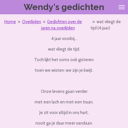
Wendy's gedichten
Ga
direct
naar
Home
»
Overlijden
»
Gedichten over de
»
wat vliegt de
de
jaren na overlijden
tijd (4 jaar)
hoofdinhoud
4 jaar voorbij…
wat vliegt de tijd.
Toch lijkt het soms ook gisteren
toen we wisten: we zijn je kwijt.
Onze levens gaan verder
met een lach en met een traan.
Je zit voor altijd in ons hart,
nooit ga je daar meer vandaan.