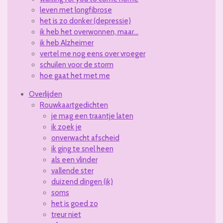
leven met longfibrose
het is zo donker (depressie)
ik heb het overwonnen, maar...
ik heb Alzheimer
vertel me nog eens over vroeger
schuilen voor de storm
hoe gaat het met me
Overlijden
Rouwkaartgedichten
je mag een traantje laten
ik zoek je
onverwacht afscheid
ik ging te snel heen
als een vlinder
vallende ster
duizend dingen (ik)
soms
het is goed zo
treur niet