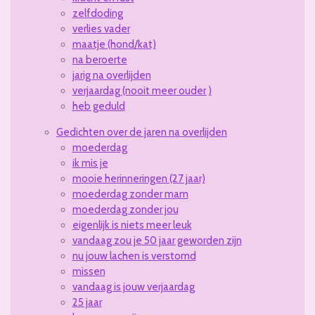
zelfdoding
verlies vader
maatje (hond/kat)
na beroerte
jarig na overlijden
verjaardag (nooit meer ouder )
heb geduld
Gedichten over de jaren na overlijden
moederdag
ik mis je
mooie herinneringen (27 jaar)
moederdag zonder mam
moederdag zonder jou
eigenlijk is niets meer leuk
vandaag zou je 50 jaar geworden zijn
nu jouw lachen is verstomd
missen
vandaag is jouw verjaardag
25 jaar