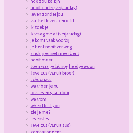
hoe zou ze zijn
nooit ouder (verjaardag)
leven zonder jou
van het leven beroofd
ik zoek je
ik vraag me af (verjaardag)
je komt vaak voorbij
je bent nooit ver weg
sinds jij er niet meer bent
nooit meer
toen was geluk nog heel gewoon
lieve zus (vanuit broer)
schoonzus
waar ben je nu
ons leven gaat door
waarom
when I lost you
zie je me?
levensles
lieve zus (vanuit zus)
zomaar opeens