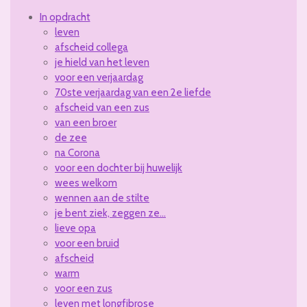
In opdracht
leven
afscheid collega
je hield van het leven
voor een verjaardag
70ste verjaardag van een 2e liefde
afscheid van een zus
van een broer
de zee
na Corona
voor een dochter bij huwelijk
wees welkom
wennen aan de stilte
je bent ziek, zeggen ze...
lieve opa
voor een bruid
afscheid
warm
voor een zus
leven met longfibrose