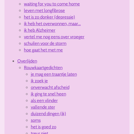
waiting for you to come home
leven met longfibrose
het is zo donker (depressie)
ik heb het overwonnen, maar...
ik heb Alzheimer
vertel me nog eens over vroeger
schuilen voor de storm
hoe gaat het met me
Overlijden
Rouwkaartgedichten
je mag een traantje laten
ik zoek je
onverwacht afscheid
ik ging te snel heen
als een vlinder
vallende ster
duizend dingen (ik)
soms
het is goed zo
treur niet