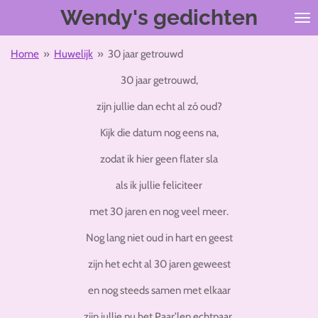
Wendy's gedichten
Ga
direct
naar
Home
»
Huwelijk
»
30 jaar getrouwd
de
hoofdinhoud
30 jaar getrouwd,
zijn jullie dan echt al zó oud?
Kijk die datum nog eens na,
zodat ik hier geen flater sla
als ik jullie feliciteer
met 30 jaren en nog veel meer.
Nog lang niet oud in hart en geest
zijn het echt al 30 jaren geweest
en nog steeds samen met elkaar
zijn jullie nu het Paar’len echtpaar.