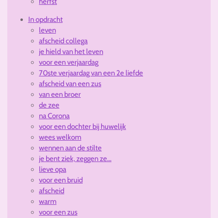
herfst
In opdracht
leven
afscheid collega
je hield van het leven
voor een verjaardag
70ste verjaardag van een 2e liefde
afscheid van een zus
van een broer
de zee
na Corona
voor een dochter bij huwelijk
wees welkom
wennen aan de stilte
je bent ziek, zeggen ze...
lieve opa
voor een bruid
afscheid
warm
voor een zus