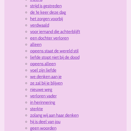
strijd is gestreden
de 1e keer deze dag
het zorgen voorbij
verdwaald
voor iemand die achterblijft
een dochter verloren
alleen
opeens staat de wereld stil
liefde stopt niet bij de dood
opeens alleen
voel zijn liefde
we denken aan je
ze zal bij je blijven
nieuwe weg
verloren vader
in herinnering
sterkte
zolang wij aan haar denken
hij is deel van jou
geen woorden