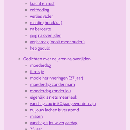
kracht en rust
zelfdoding
verlies vader
maatje (hond/kat)
na beroerte
jarig na overlijden
verjaardag (nooit meer ouder )
heb geduld
Gedichten over de jaren na overlijden
moederdag
ik mis je
mooie herinneringen (27 jaar)
moederdag zonder mam
moederdag zonder jou
eigenlijk is niets meer leuk
vandaag zou je 50 jaar geworden zijn
nu jouw lachen is verstomd
missen
vandaag is jouw verjaardag
25 jaar