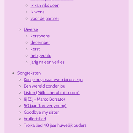
ik kan niks doen
ik wens
voor de partner
Diverse
kerstwens
december
kerst
heb geduld
jarig na een verlies
Songteksten
Kon je nog maar even bij ons zijn
Een wereld zonder jou
Listen (Mille cherubini in coro)
Jij (Zij - Marco Borsato)
50 jaar (forever young)
Goodbye my sister
bruiloftslied
Trojka lied 40 jaar huwelijk ouders