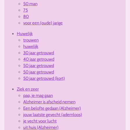
50 man
75
80
voor een (oude) jarige
Huwelijk
trouwen
huwelijk
30 jaar getrouwd
40 jaar getrouwd
50 jaar getrouwd
50 jaar getrouwd
50 jaar getrouwd (kort)
Ziek en zeer
pap, je mag gaan
Alzheimer is afscheid nemen
Een belofte gedaan (Alzheimer)
jouw laatste gevecht (ademloos)
je vecht voor lucht
uit huis (Alzheimer)