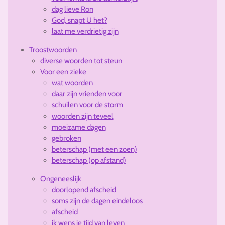
dag lieve Ron
God, snapt U het?
laat me verdrietig zijn
Troostwoorden
diverse woorden tot steun
Voor een zieke
wat woorden
daar zijn vrienden voor
schuilen voor de storm
woorden zijn teveel
moeizame dagen
gebroken
beterschap (met een zoen)
beterschap (op afstand)
Ongeneeslijk
doorlopend afscheid
soms zijn de dagen eindeloos
afscheid
ik wens je tijd van leven