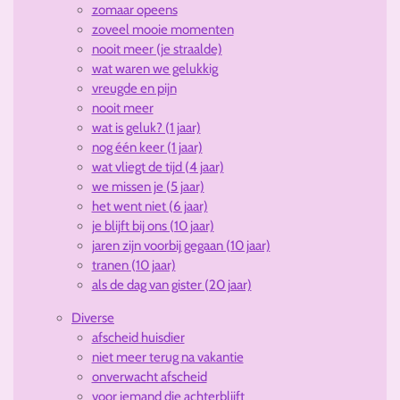
zomaar opeens
zoveel mooie momenten
nooit meer (je straalde)
wat waren we gelukkig
vreugde en pijn
nooit meer
wat is geluk? (1 jaar)
nog één keer (1 jaar)
wat vliegt de tijd (4 jaar)
we missen je (5 jaar)
het went niet (6 jaar)
je blijft bij ons (10 jaar)
jaren zijn voorbij gegaan (10 jaar)
tranen (10 jaar)
als de dag van gister (20 jaar)
Diverse
afscheid huisdier
niet meer terug na vakantie
onverwacht afscheid
voor iemand die achterblijft