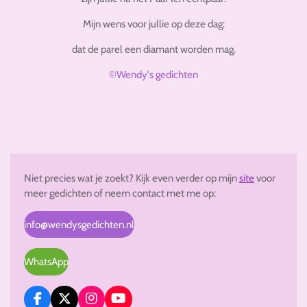
Mijn wens voor jullie op deze dag:
dat de parel een diamant worden mag.
©Wendy's gedichten
Niet precies wat je zoekt? Kijk even verder op mijn
site
voor
meer gedichten of neem contact met me op:
info@wendysgedichten.nl
WhatsApp
F
X
I
Y