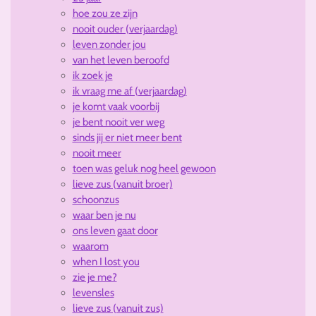
hoe zou ze zijn
nooit ouder (verjaardag)
leven zonder jou
van het leven beroofd
ik zoek je
ik vraag me af (verjaardag)
je komt vaak voorbij
je bent nooit ver weg
sinds jij er niet meer bent
nooit meer
toen was geluk nog heel gewoon
lieve zus (vanuit broer)
schoonzus
waar ben je nu
ons leven gaat door
waarom
when I lost you
zie je me?
levensles
lieve zus (vanuit zus)