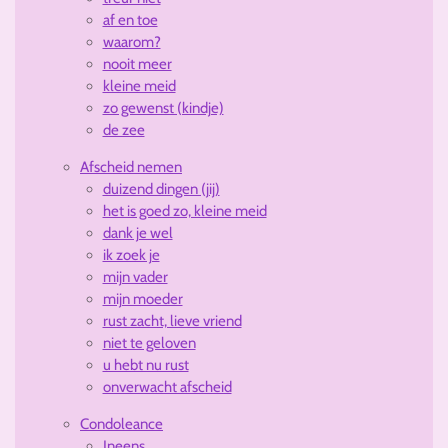
af en toe
waarom?
nooit meer
kleine meid
zo gewenst (kindje)
de zee
Afscheid nemen
duizend dingen (jij)
het is goed zo, kleine meid
dank je wel
ik zoek je
mijn vader
mijn moeder
rust zacht, lieve vriend
niet te geloven
u hebt nu rust
onverwacht afscheid
Condoleance
Ineens