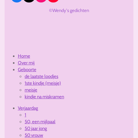
a
n
o
c
s
u
©Wendy's gedichten
e
t
T
b
a
u
o
g
b
o
r
e
k
a
m
Home
Over mij
Geboorte
de laatste loodjes
1ste kindje (meisje)
meisje
kindje na miskramen
Verjaardag
1
50, een mijlpaal
50 jaar jong
50 vrouw