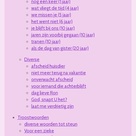
nog één keer (1 jaar)
wat vliegt de tijd (4 jaar)
we missen je (5 jaar)
het went niet (6 jaar)
je blijft bij ons (10 jaar)
jaren zijn voorbij gegaan (10 jaar)
tranen (10 jaar)
als de dag van gister (20 jaar)
Diverse
afscheid huisdier
niet meer terug na vakantie
onverwacht afscheid
voor iemand die achterblijft
dag lieve Ron
God, snapt U het?
laat me verdrietig zijn
Troostwoorden
diverse woorden tot steun
Voor een zieke