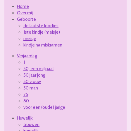
Home
Over mij
Geboorte
de laatste loodjes
1ste kindje (meisje)
meisje
kindje na miskramen
Verjaardag
1
50, een mijlpaal
50 jaar jong
50 vrouw
50 man
75
80
voor een (oude) jarige
Huwelijk
trouwen