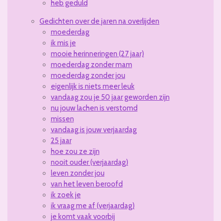
heb geduld
Gedichten over de jaren na overlijden
moederdag
ik mis je
mooie herinneringen (27 jaar)
moederdag zonder mam
moederdag zonder jou
eigenlijk is niets meer leuk
vandaag zou je 50 jaar geworden zijn
nu jouw lachen is verstomd
missen
vandaag is jouw verjaardag
25 jaar
hoe zou ze zijn
nooit ouder (verjaardag)
leven zonder jou
van het leven beroofd
ik zoek je
ik vraag me af (verjaardag)
je komt vaak voorbij