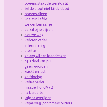
opeens staat de wereld stil
liefde stopt niet bij de dood
opeens alleen
voel zijn liefde
we denken aan je
ze zal bij je blijven
nieuwe weg
verloren vader
in herinnering
sterkte
zolang wij aan haar denken
hij is deel van jou
geen woorden
kracht en rust
zelfdoding
verlies vader
maatje (hond/kat)
na beroerte
jarig na overlijden
verjaardag (nooit meer ouder )