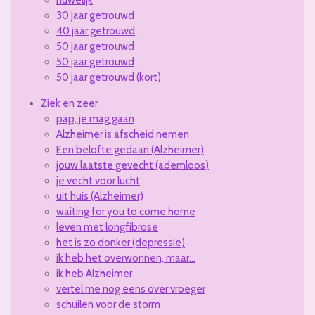
huwelijk
30 jaar getrouwd
40 jaar getrouwd
50 jaar getrouwd
50 jaar getrouwd
50 jaar getrouwd (kort)
Ziek en zeer
pap, je mag gaan
Alzheimer is afscheid nemen
Een belofte gedaan (Alzheimer)
jouw laatste gevecht (ademloos)
je vecht voor lucht
uit huis (Alzheimer)
waiting for you to come home
leven met longfibrose
het is zo donker (depressie)
ik heb het overwonnen, maar...
ik heb Alzheimer
vertel me nog eens over vroeger
schuilen voor de storm