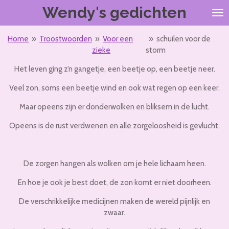
Wendy's gedichten
Ga
direct
naar
Home
»
Troostwoorden
»
Voor een
»
schuilen voor de
de
zieke
storm
hoofdinhoud
Het leven ging z’n gangetje, een beetje op, een beetje neer.
Veel zon, soms een beetje wind en ook wat regen op een keer.
Maar opeens zijn er donderwolken en bliksem in de lucht.
Opeens is de rust verdwenen en alle zorgeloosheid is gevlucht.
De zorgen hangen als wolken om je hele lichaam heen.
En hoe je ook je best doet, de zon komt er niet doorheen.
De verschrikkelijke medicijnen maken de wereld pijnlijk en
zwaar.