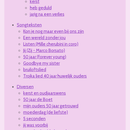
kerst
heb geduld
jarig na een verlies
Songteksten
Kon je nog maar even bij ons zijn
Een wereld zonder jou
Listen (Mille cherubini in coro)
Jij (Zij - Marco Borsato)
50 jaar (forever young)
Goodbye my sister
bruiloftslied
Trojka lied 40 jaar huwelijk ouders
Diversen
kerst en oudjaarswens
50 jaar de Boet
mijn ouders 50 jaar getrouwd
moederdag (de liefste)
5 seconden
jij was voorbij