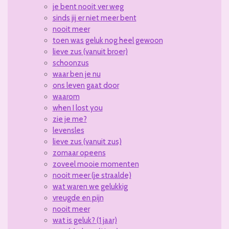
je bent nooit ver weg
sinds jij er niet meer bent
nooit meer
toen was geluk nog heel gewoon
lieve zus (vanuit broer)
schoonzus
waar ben je nu
ons leven gaat door
waarom
when I lost you
zie je me?
levensles
lieve zus (vanuit zus)
zomaar opeens
zoveel mooie momenten
nooit meer (je straalde)
wat waren we gelukkig
vreugde en pijn
nooit meer
wat is geluk? (1 jaar)