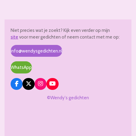
Niet precies wat je zoekt? Kijk even verder op mijn
site
voor meer gedichten of neem contact met me op:
info@wendysgedichten.nl
WhatsApp
F
X
I
Y
a
n
o
c
s
u
©Wendy's gedichten
e
t
T
b
a
u
o
g
b
o
r
e
k
a
m