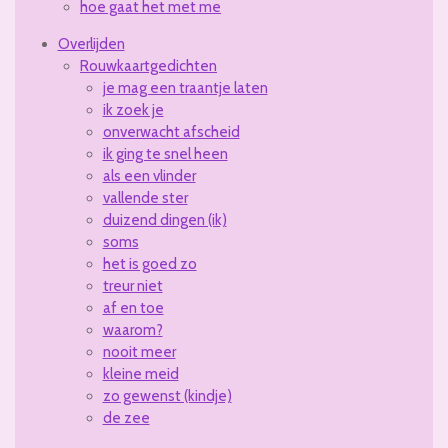
hoe gaat het met me
Overlijden
Rouwkaartgedichten
je mag een traantje laten
ik zoek je
onverwacht afscheid
ik ging te snel heen
als een vlinder
vallende ster
duizend dingen (ik)
soms
het is goed zo
treur niet
af en toe
waarom?
nooit meer
kleine meid
zo gewenst (kindje)
de zee