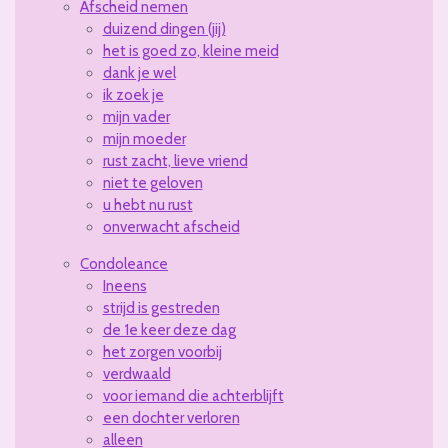
Afscheid nemen
duizend dingen (jij)
het is goed zo, kleine meid
dank je wel
ik zoek je
mijn vader
mijn moeder
rust zacht, lieve vriend
niet te geloven
u hebt nu rust
onverwacht afscheid
Condoleance
Ineens
strijd is gestreden
de 1e keer deze dag
het zorgen voorbij
verdwaald
voor iemand die achterblijft
een dochter verloren
alleen