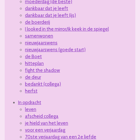
moederdag (de beste)
dankbaar dat je leeft
dankbaar dat je leeft (ijs)
de boerderij
I looked in the mirror/ik keek in de spiegel
samenwonen
nieuwjaarswens
nieuwjaarswens (goede start)
de Boet
hitteplan
fight the shadow
de deur
bedankt (collega)
herfst
In opdracht
leven
afscheid collega
je hield van het leven
voor een verjaardag
70ste verjaardag van een 2e liefde