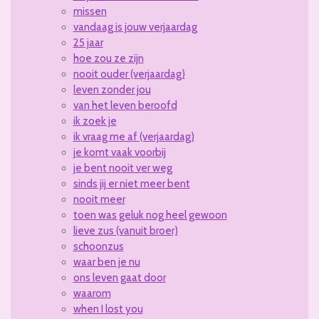
missen
vandaag is jouw verjaardag
25 jaar
hoe zou ze zijn
nooit ouder (verjaardag)
leven zonder jou
van het leven beroofd
ik zoek je
ik vraag me af (verjaardag)
je komt vaak voorbij
je bent nooit ver weg
sinds jij er niet meer bent
nooit meer
toen was geluk nog heel gewoon
lieve zus (vanuit broer)
schoonzus
waar ben je nu
ons leven gaat door
waarom
when I lost you