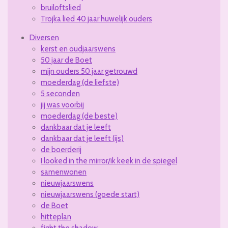
bruiloftslied
Trojka lied 40 jaar huwelijk ouders
Diversen
kerst en oudjaarswens
50 jaar de Boet
mijn ouders 50 jaar getrouwd
moederdag (de liefste)
5 seconden
jij was voorbij
moederdag (de beste)
dankbaar dat je leeft
dankbaar dat je leeft (ijs)
de boerderij
I looked in the mirror/ik keek in de spiegel
samenwonen
nieuwjaarswens
nieuwjaarswens (goede start)
de Boet
hitteplan