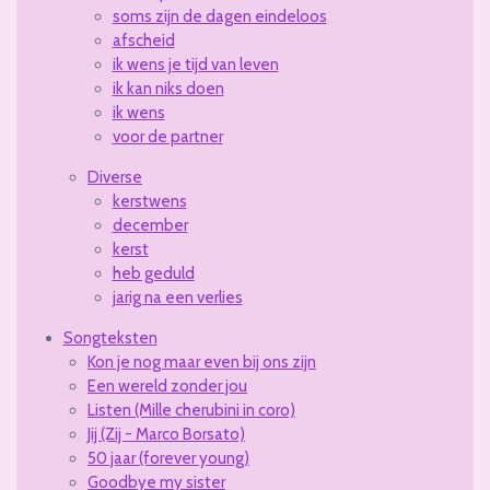
soms zijn de dagen eindeloos
afscheid
ik wens je tijd van leven
ik kan niks doen
ik wens
voor de partner
Diverse
kerstwens
december
kerst
heb geduld
jarig na een verlies
Songteksten
Kon je nog maar even bij ons zijn
Een wereld zonder jou
Listen (Mille cherubini in coro)
Jij (Zij - Marco Borsato)
50 jaar (forever young)
Goodbye my sister