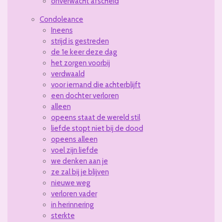
onverwacht afscheid
Condoleance
Ineens
strijd is gestreden
de 1e keer deze dag
het zorgen voorbij
verdwaald
voor iemand die achterblijft
een dochter verloren
alleen
opeens staat de wereld stil
liefde stopt niet bij de dood
opeens alleen
voel zijn liefde
we denken aan je
ze zal bij je blijven
nieuwe weg
verloren vader
in herinnering
sterkte