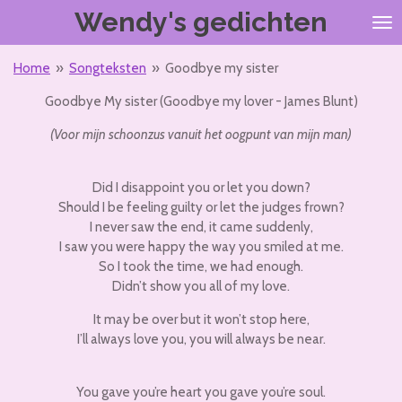
Wendy's gedichten
Ga
direct
naar
Home
»
Songteksten
»
Goodbye my sister
de
hoofdinhoud
Goodbye My sister (Goodbye my lover - James Blunt)
(Voor mijn schoonzus vanuit het oogpunt van mijn man)
Did I disappoint you or let you down?
Should I be feeling guilty or let the judges frown?
I never saw the end, it came suddenly,
I saw you were happy the way you smiled at me.
So I took the time, we had enough.
Didn’t show you all of my love.
It may be over but it won’t stop here,
I’ll always love you, you will always be near.
You gave you’re heart you gave you’re soul.