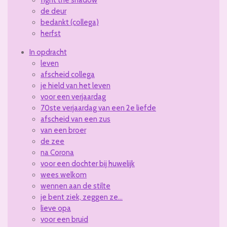
fight the shadow
de deur
bedankt (collega)
herfst
In opdracht
leven
afscheid collega
je hield van het leven
voor een verjaardag
70ste verjaardag van een 2e liefde
afscheid van een zus
van een broer
de zee
na Corona
voor een dochter bij huwelijk
wees welkom
wennen aan de stilte
je bent ziek, zeggen ze...
lieve opa
voor een bruid