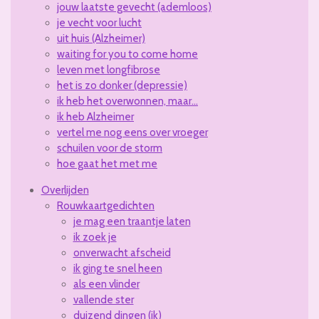
jouw laatste gevecht (ademloos)
je vecht voor lucht
uit huis (Alzheimer)
waiting for you to come home
leven met longfibrose
het is zo donker (depressie)
ik heb het overwonnen, maar...
ik heb Alzheimer
vertel me nog eens over vroeger
schuilen voor de storm
hoe gaat het met me
Overlijden
Rouwkaartgedichten
je mag een traantje laten
ik zoek je
onverwacht afscheid
ik ging te snel heen
als een vlinder
vallende ster
duizend dingen (ik)