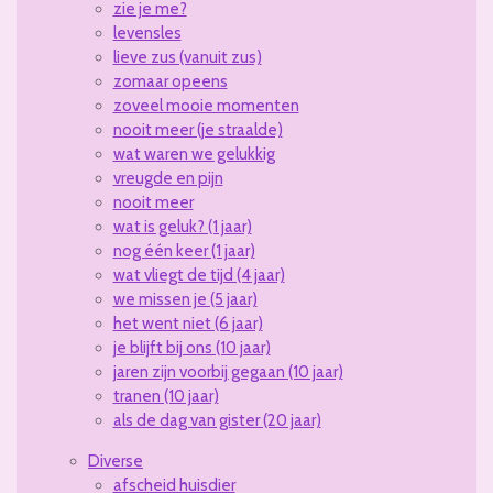
zie je me?
levensles
lieve zus (vanuit zus)
zomaar opeens
zoveel mooie momenten
nooit meer (je straalde)
wat waren we gelukkig
vreugde en pijn
nooit meer
wat is geluk? (1 jaar)
nog één keer (1 jaar)
wat vliegt de tijd (4 jaar)
we missen je (5 jaar)
het went niet (6 jaar)
je blijft bij ons (10 jaar)
jaren zijn voorbij gegaan (10 jaar)
tranen (10 jaar)
als de dag van gister (20 jaar)
Diverse
afscheid huisdier