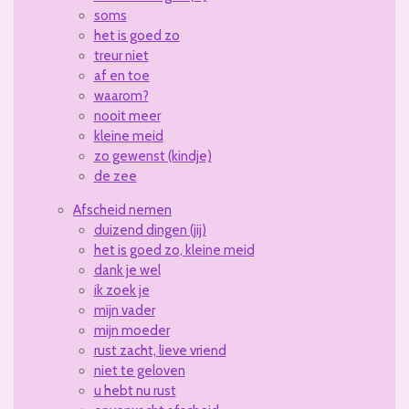
soms
het is goed zo
treur niet
af en toe
waarom?
nooit meer
kleine meid
zo gewenst (kindje)
de zee
Afscheid nemen
duizend dingen (jij)
het is goed zo, kleine meid
dank je wel
ik zoek je
mijn vader
mijn moeder
rust zacht, lieve vriend
niet te geloven
u hebt nu rust