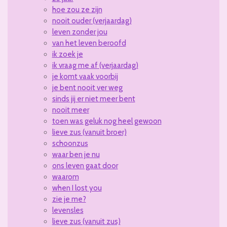
hoe zou ze zijn
nooit ouder (verjaardag)
leven zonder jou
van het leven beroofd
ik zoek je
ik vraag me af (verjaardag)
je komt vaak voorbij
je bent nooit ver weg
sinds jij er niet meer bent
nooit meer
toen was geluk nog heel gewoon
lieve zus (vanuit broer)
schoonzus
waar ben je nu
ons leven gaat door
waarom
when I lost you
zie je me?
levensles
lieve zus (vanuit zus)