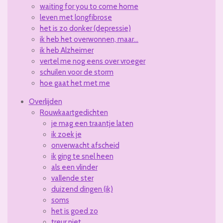
waiting for you to come home
leven met longfibrose
het is zo donker (depressie)
ik heb het overwonnen, maar...
ik heb Alzheimer
vertel me nog eens over vroeger
schuilen voor de storm
hoe gaat het met me
Overlijden
Rouwkaartgedichten
je mag een traantje laten
ik zoek je
onverwacht afscheid
ik ging te snel heen
als een vlinder
vallende ster
duizend dingen (ik)
soms
het is goed zo
treur niet