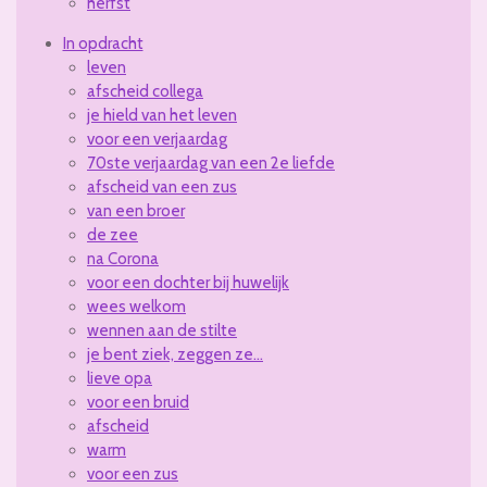
herfst
In opdracht
leven
afscheid collega
je hield van het leven
voor een verjaardag
70ste verjaardag van een 2e liefde
afscheid van een zus
van een broer
de zee
na Corona
voor een dochter bij huwelijk
wees welkom
wennen aan de stilte
je bent ziek, zeggen ze...
lieve opa
voor een bruid
afscheid
warm
voor een zus