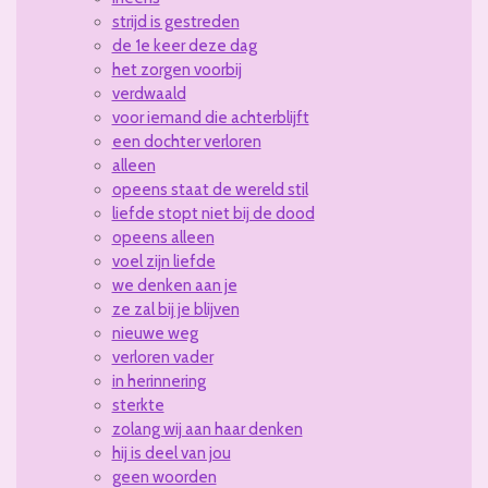
strijd is gestreden
de 1e keer deze dag
het zorgen voorbij
verdwaald
voor iemand die achterblijft
een dochter verloren
alleen
opeens staat de wereld stil
liefde stopt niet bij de dood
opeens alleen
voel zijn liefde
we denken aan je
ze zal bij je blijven
nieuwe weg
verloren vader
in herinnering
sterkte
zolang wij aan haar denken
hij is deel van jou
geen woorden