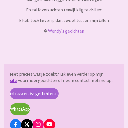
En zal ik verzuchten terwijl ik lig te chillen:
‘k heb toch liever ijs dan zweet tussen mijn billen.
©
Wendy's gedichten
Niet precies wat je zoekt? Kijk even verder op mijn
site
voor meer gedichten of neem contact met me op:
info@wendysgedichten.nl
WhatsApp
F
X
I
Y