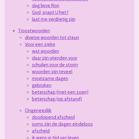
dag lieve Ron
God, snapt U het?
laat me verdrietig zijn
Troostwoorden
diverse woorden tot steun
Voor een zieke
wat woorden
daar zijn vrienden voor
schuilen voor de storm
woorden zijn teveel
moeizame dagen
gebroken
beterschap (met een zoen)
beterschap (op afstand)
Ongeneeslijk
doorlopend afscheid
soms zijn de dagen eindeloos
afscheid
ik wens je tijd van leven