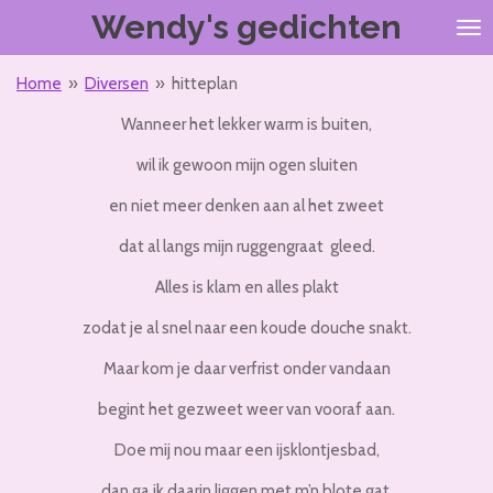
Wendy's gedichten
Ga
direct
naar
Home
»
Diversen
»
hitteplan
de
hoofdinhoud
Wanneer het lekker warm is buiten,
wil ik gewoon mijn ogen sluiten
en niet meer denken aan al het zweet
dat al langs mijn ruggengraat gleed.
Alles is klam en alles plakt
zodat je al snel naar een koude douche snakt.
Maar kom je daar verfrist onder vandaan
begint het gezweet weer van vooraf aan.
Doe mij nou maar een ijsklontjesbad,
dan ga ik daarin liggen met m’n blote gat.