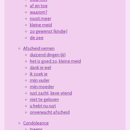
af en toe
waarom?
nooit meer
kleine meid
zo gewenst (kindje)
de zee
Afscheid nemen
duizend dingen (jij)
het is goed zo, kleine meid
dank je wel
ik zoek je
mijn vader
mijn moeder
rust zacht, lieve vriend
niet te geloven
u hebt nu rust
onverwacht afscheid
Condoleance
Ineens