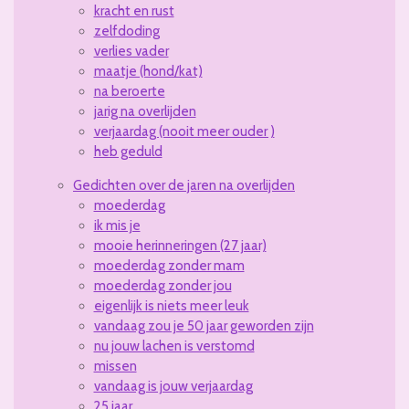
kracht en rust
zelfdoding
verlies vader
maatje (hond/kat)
na beroerte
jarig na overlijden
verjaardag (nooit meer ouder )
heb geduld
Gedichten over de jaren na overlijden
moederdag
ik mis je
mooie herinneringen (27 jaar)
moederdag zonder mam
moederdag zonder jou
eigenlijk is niets meer leuk
vandaag zou je 50 jaar geworden zijn
nu jouw lachen is verstomd
missen
vandaag is jouw verjaardag
25 jaar