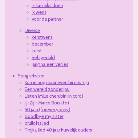
ik kan niks doen
ik wens
voor de partner
Diverse
kerstwens
december
kerst
heb geduld
jarig na een verlies
Songteksten
Kon je nog maar even bij ons zijn
Een wereld zonder jou
Listen (Mille cherubini in coro)
Jij (Zij - Marco Borsato)
50 jaar (forever young)
Goodbye my sister
bruiloftslied
Trojka lied 40 jaar huwelijk ouders