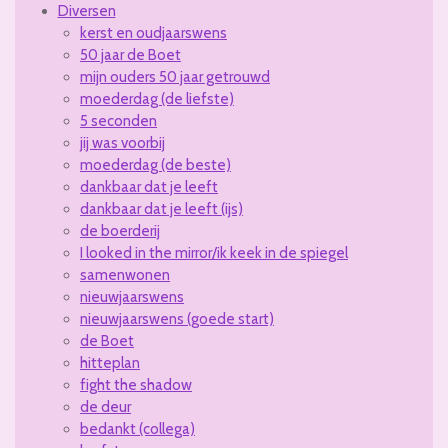
Diversen
kerst en oudjaarswens
50 jaar de Boet
mijn ouders 50 jaar getrouwd
moederdag (de liefste)
5 seconden
jij was voorbij
moederdag (de beste)
dankbaar dat je leeft
dankbaar dat je leeft (ijs)
de boerderij
I looked in the mirror/ik keek in de spiegel
samenwonen
nieuwjaarswens
nieuwjaarswens (goede start)
de Boet
hitteplan
fight the shadow
de deur
bedankt (collega)