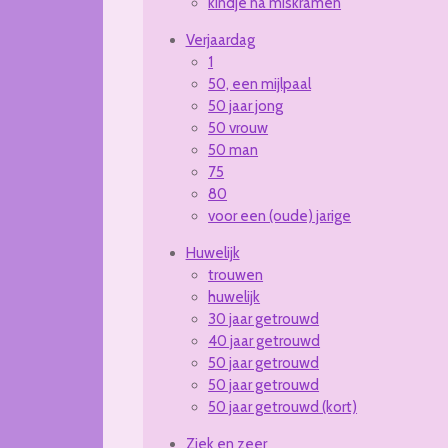
kindje na miskramen
Verjaardag
1
50, een mijlpaal
50 jaar jong
50 vrouw
50 man
75
80
voor een (oude) jarige
Huwelijk
trouwen
huwelijk
30 jaar getrouwd
40 jaar getrouwd
50 jaar getrouwd
50 jaar getrouwd
50 jaar getrouwd (kort)
Ziek en zeer