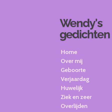
Ga
direct
naar
Wendy's
de
hoofdinhoud
gedichten
Home
Over mij
Geboorte
Verjaardag
Huwelijk
Ziek en zeer
Overlijden