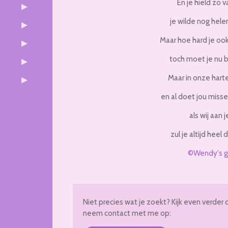
En je hield zo v
je wilde nog hele
Maar hoe hard je oo
toch moet je nu b
Maar in onze harten
en al doet jou misse
als wij aan 
zul je altijd heel d
©Wendy's g
Niet precies wat je zoekt? Kijk even verder 
neem contact met me op: