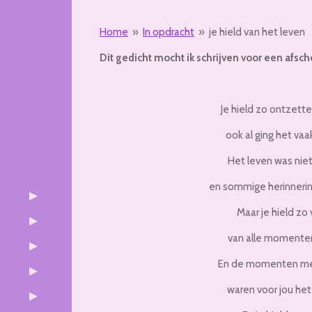
Home
»
In opdracht
»
je hield van het leven
Dit gedicht mocht ik schrijven voor een afsch
Je hield zo ontzette
ook al ging het vaa
Het leven was niet 
en sommige herinneri
Maar je hield zo 
van alle momenten
En de momenten met
waren voor jou het