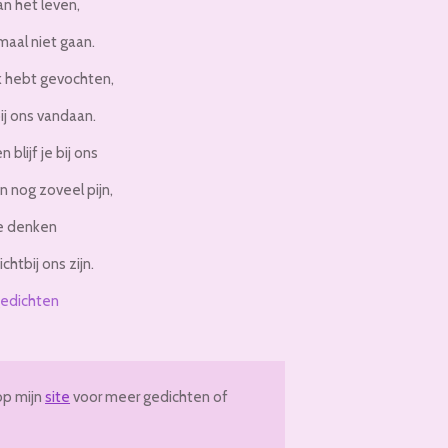
an het leven,
maal niet gaan.
k hebt gevochten,
ij ons vandaan.
 blijf je bij ons
n nog zoveel pijn,
je denken
ichtbij ons zijn.
edichten
op mijn
site
voor meer gedichten of