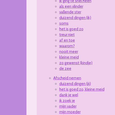
ik ging te snel heen
als een vlinder
vallende ster
duizend dingen (ik)
soms
het is goed zo
treur niet
af en toe
waarom?
nooit meer
kleine meid
zo gewenst (kindje)
de zee
Afscheid nemen
duizend dingen (jij)
het is goed zo, kleine meid
dank je wel
ik zoek je
mijn vader
mijn moeder