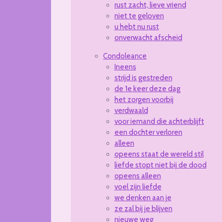
rust zacht, lieve vriend
niet te geloven
u hebt nu rust
onverwacht afscheid
Condoleance
Ineens
strijd is gestreden
de 1e keer deze dag
het zorgen voorbij
verdwaald
voor iemand die achterblijft
een dochter verloren
alleen
opeens staat de wereld stil
liefde stopt niet bij de dood
opeens alleen
voel zijn liefde
we denken aan je
ze zal bij je blijven
nieuwe weg