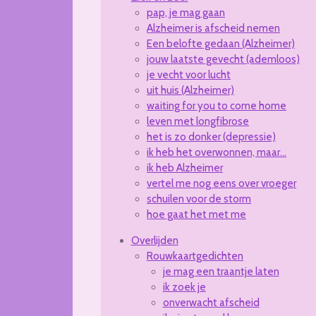
pap, je mag gaan
Alzheimer is afscheid nemen
Een belofte gedaan (Alzheimer)
jouw laatste gevecht (ademloos)
je vecht voor lucht
uit huis (Alzheimer)
waiting for you to come home
leven met longfibrose
het is zo donker (depressie)
ik heb het overwonnen, maar...
ik heb Alzheimer
vertel me nog eens over vroeger
schuilen voor de storm
hoe gaat het met me
Overlijden
Rouwkaartgedichten
je mag een traantje laten
ik zoek je
onverwacht afscheid