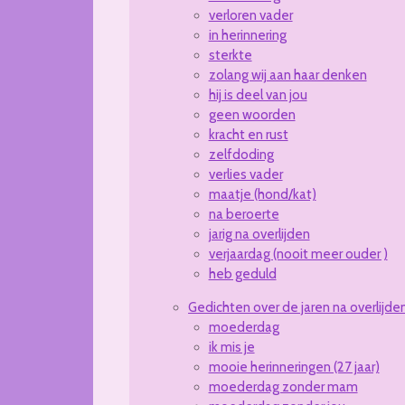
verloren vader
in herinnering
sterkte
zolang wij aan haar denken
hij is deel van jou
geen woorden
kracht en rust
zelfdoding
verlies vader
maatje (hond/kat)
na beroerte
jarig na overlijden
verjaardag (nooit meer ouder )
heb geduld
Gedichten over de jaren na overlijde
moederdag
ik mis je
mooie herinneringen (27 jaar)
moederdag zonder mam