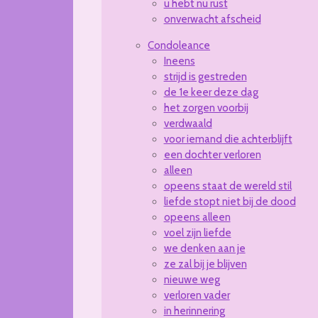
u hebt nu rust
onverwacht afscheid
Condoleance
Ineens
strijd is gestreden
de 1e keer deze dag
het zorgen voorbij
verdwaald
voor iemand die achterblijft
een dochter verloren
alleen
opeens staat de wereld stil
liefde stopt niet bij de dood
opeens alleen
voel zijn liefde
we denken aan je
ze zal bij je blijven
nieuwe weg
verloren vader
in herinnering