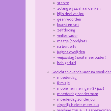
sterkte
zolang wij aan haar denken
hij is deel van jou
geen woorden
kracht en rust
zelfdoding
verlies vader
maatje (hond/kat)
na beroerte
jarig na overlijden
verjaardag (nooit meer ouder )
heb geduld
Gedichten over de jaren na overlijde
moederdag
ik mis je
mooie herinneringen (27 jaar)
moederdag zonder mam
moederdag zonder jou
eigenlijk is niets meer leuk
vandaag zou je 50 jaar geworden 