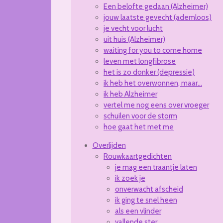
Een belofte gedaan (Alzheimer)
jouw laatste gevecht (ademloos)
je vecht voor lucht
uit huis (Alzheimer)
waiting for you to come home
leven met longfibrose
het is zo donker (depressie)
ik heb het overwonnen, maar...
ik heb Alzheimer
vertel me nog eens over vroeger
schuilen voor de storm
hoe gaat het met me
Overlijden
Rouwkaartgedichten
je mag een traantje laten
ik zoek je
onverwacht afscheid
ik ging te snel heen
als een vlinder
vallende ster