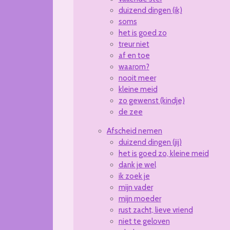
duizend dingen (ik)
soms
het is goed zo
treur niet
af en toe
waarom?
nooit meer
kleine meid
zo gewenst (kindje)
de zee
Afscheid nemen
duizend dingen (jij)
het is goed zo, kleine meid
dank je wel
ik zoek je
mijn vader
mijn moeder
rust zacht, lieve vriend
niet te geloven