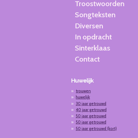
Troostwoorden
Songteksten
Diversen
In opdracht
Sinterklaas
Contact
Huwelijk
trouwen
huwelijk
30 jaar getrouwd
40 jaar getrouwd
50 jaar getrouwd
50 jaar getrouwd
50 jaar getrouwd (kort)