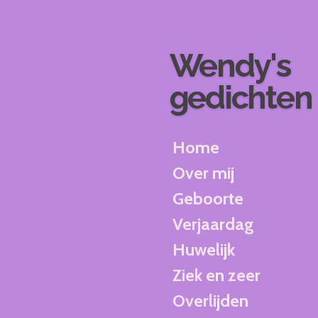
Ga
direct
naar
Wendy's
de
hoofdinhoud
gedichten
Home
Over mij
Geboorte
Verjaardag
Huwelijk
Ziek en zeer
Overlijden