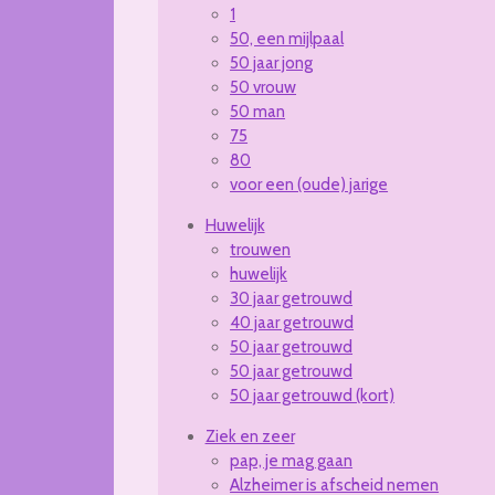
1
50, een mijlpaal
50 jaar jong
50 vrouw
50 man
75
80
voor een (oude) jarige
Huwelijk
trouwen
huwelijk
30 jaar getrouwd
40 jaar getrouwd
50 jaar getrouwd
50 jaar getrouwd
50 jaar getrouwd (kort)
Ziek en zeer
pap, je mag gaan
Alzheimer is afscheid nemen