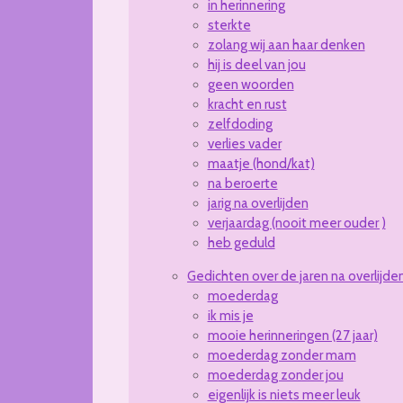
in herinnering
sterkte
zolang wij aan haar denken
hij is deel van jou
geen woorden
kracht en rust
zelfdoding
verlies vader
maatje (hond/kat)
na beroerte
jarig na overlijden
verjaardag (nooit meer ouder )
heb geduld
Gedichten over de jaren na overlijde
moederdag
ik mis je
mooie herinneringen (27 jaar)
moederdag zonder mam
moederdag zonder jou
eigenlijk is niets meer leuk