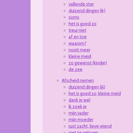
vallende ster
duizend dingen (ik)
soms
het is goed zo
treur niet
af en toe
waarom?
nooit meer
kleine meid
zo gewenst (kindje)
de zee
Afscheid nemen
duizend dingen (jij)
het is goed zo, kleine meid
dank je wel
ik zoek je
mijn vader
mijn moeder
rust zacht, lieve vriend
niet te geloven