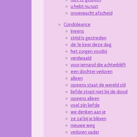
u hebt nu rust
onverwacht afscheid
Condoleance
Ineens
strijd is gestreden
de 1e keer deze dag
het zorgen voorbij
verdwaald
voor iemand die achterblijft
een dochter verloren
alleen
opeens staat de wereld stil
liefde stopt niet bij de dood
opeens alleen
voel zijn liefde
we denken aan je
ze zal bij je blijven
nieuwe weg
verloren vader