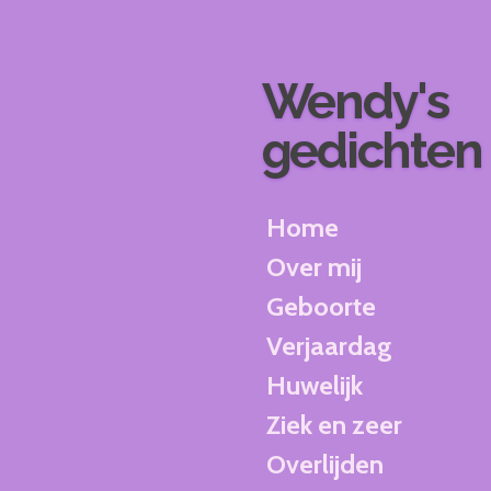
Ga
direct
naar
Wendy's
de
hoofdinhoud
gedichten
Home
Over mij
Geboorte
Verjaardag
Huwelijk
Ziek en zeer
Overlijden