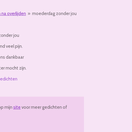
 na overlijden
»
moederdag zonder jou
onder jou
d veel pijn.
tens dankbaar
er mocht zijn.
edichten
op mijn
site
voor meer gedichten of