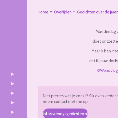
Home
»
Overlijden
»
Gedichten over de jaren
Moederdag z
doet ontzetten
Maar ik ben in
dat ik jouw docht
©Wendy's g
Niet precies wat je zoekt? Kijk even verder 
neem contact met me op:
info@wendysgedichten.nl