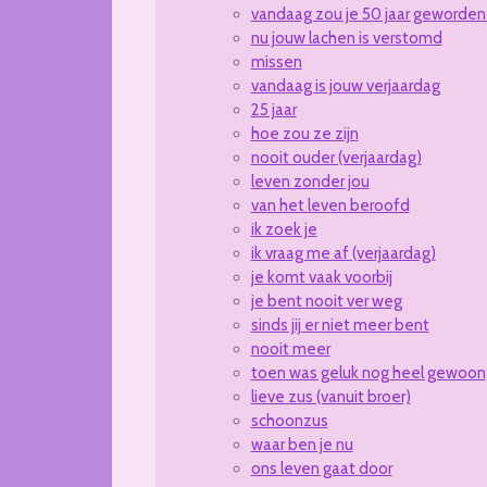
vandaag zou je 50 jaar geworden 
nu jouw lachen is verstomd
missen
vandaag is jouw verjaardag
25 jaar
hoe zou ze zijn
nooit ouder (verjaardag)
leven zonder jou
van het leven beroofd
ik zoek je
ik vraag me af (verjaardag)
je komt vaak voorbij
je bent nooit ver weg
sinds jij er niet meer bent
nooit meer
toen was geluk nog heel gewoon
lieve zus (vanuit broer)
schoonzus
waar ben je nu
ons leven gaat door