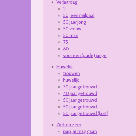
Verjaardag
1
50, een mijlpaal
50 jaar jong
50 vrouw
50 man
75
80
voor een (oude) jarige
Huwelijk
trouwen
huwelijk
30 jaar getrouwd
40 jaar getrouwd
50 jaar getrouwd
50 jaar getrouwd
50 jaar getrouwd (kort)
Ziek en zeer
pap, je mag gaan