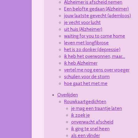
Alzheimer is afscheid nemen
Een belofte gedaan (Alzheimer)
jouw laatste gevecht (ademloos)
je vecht voor lucht
uit huis (Alzheimer)
waiting for you to come home
leven met longfibrose
het is zo donker (depressie)
ik heb het overwonnen, maar...
ik heb Alzheimer
vertel me nog eens over vroeger
schuilen voor de storm
hoe gaat het met me
Overlijden
Rouwkaartgedichten
je mag een traantje laten
ik zoek je
onverwacht afscheid
ik ging te snel heen
als een vlinder