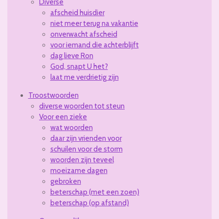
Diverse
afscheid huisdier
niet meer terug na vakantie
onverwacht afscheid
voor iemand die achterblijft
dag lieve Ron
God, snapt U het?
laat me verdrietig zijn
Troostwoorden
diverse woorden tot steun
Voor een zieke
wat woorden
daar zijn vrienden voor
schuilen voor de storm
woorden zijn teveel
moeizame dagen
gebroken
beterschap (met een zoen)
beterschap (op afstand)