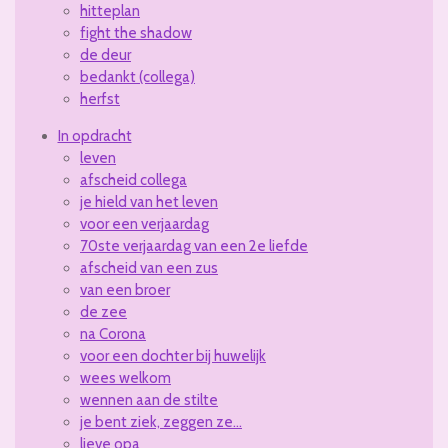
hitteplan
fight the shadow
de deur
bedankt (collega)
herfst
In opdracht
leven
afscheid collega
je hield van het leven
voor een verjaardag
70ste verjaardag van een 2e liefde
afscheid van een zus
van een broer
de zee
na Corona
voor een dochter bij huwelijk
wees welkom
wennen aan de stilte
je bent ziek, zeggen ze...
lieve opa