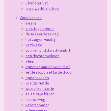
u hebt nu rust
onverwacht afscheid
Condoleance
Ineens
strijd is gestreden
de 1e keer deze dag
het zorgen voorbij
verdwaald
voor iemand die achterblijft
een dochter verloren
alleen
opeens staat de wereld stil
liefde stopt niet bij de dood
opeens alleen
voel zijn liefde
we denken aan je
ze zal bij je blijven
nieuwe weg
verloren vader
in herinnering