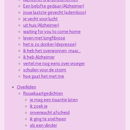
Een belofte gedaan (Alzheimer)
jouw laatste gevecht (ademloos)
je vecht voor lucht
uit huis (Alzheimer)
waiting for you to come home
leven met longfibrose
het is zo donker (depressie)
ik heb het overwonnen, maar...
ik heb Alzheimer
vertel me nog eens over vroeger
schuilen voor de storm
hoe gaat het met me
Overlijden
Rouwkaartgedichten
je mag een traantje laten
ik zoek je
onverwacht afscheid
ik ging te snel heen
als een vlinder