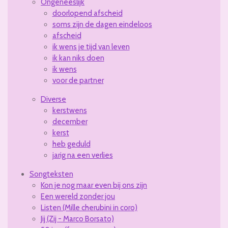
Ongeneeslijk
doorlopend afscheid
soms zijn de dagen eindeloos
afscheid
ik wens je tijd van leven
ik kan niks doen
ik wens
voor de partner
Diverse
kerstwens
december
kerst
heb geduld
jarig na een verlies
Songteksten
Kon je nog maar even bij ons zijn
Een wereld zonder jou
Listen (Mille cherubini in coro)
Jij (Zij - Marco Borsato)