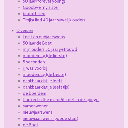
50 jaar (forever young)
Goodbye my sister
bruiloftslied
Trojka lied 40 jaar huwelijk ouders
Diversen
kerst en oudjaarswens
50 jaar de Boet
mijn ouders 50 jaar getrouwd
moederdag (de liefste)
5 seconden
jij was voorbij
moederdag (de beste)
dankbaar dat je leeft
dankbaar dat je leeft (ijs)
de boerderij
I looked in the mirror/ik keek in de spiegel
samenwonen
nieuwjaarswens
nieuwjaarswens (goede start)
de Boet