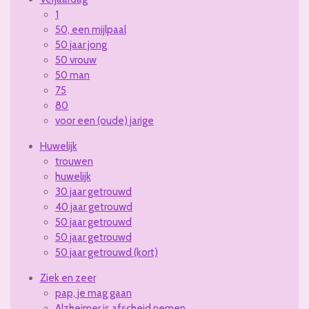
1
50, een mijlpaal
50 jaar jong
50 vrouw
50 man
75
80
voor een (oude) jarige
Huwelijk
trouwen
huwelijk
30 jaar getrouwd
40 jaar getrouwd
50 jaar getrouwd
50 jaar getrouwd
50 jaar getrouwd (kort)
Ziek en zeer
pap, je mag gaan
Alzheimer is afscheid nemen