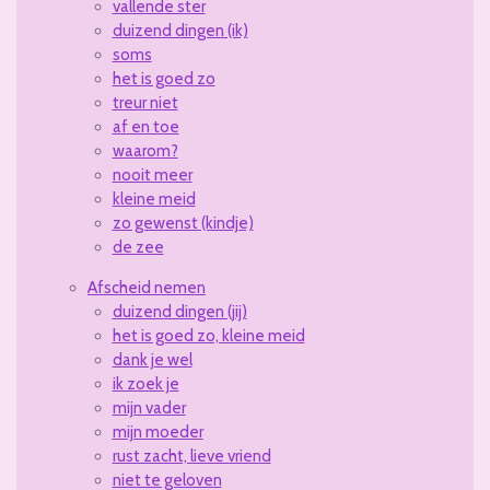
vallende ster
duizend dingen (ik)
soms
het is goed zo
treur niet
af en toe
waarom?
nooit meer
kleine meid
zo gewenst (kindje)
de zee
Afscheid nemen
duizend dingen (jij)
het is goed zo, kleine meid
dank je wel
ik zoek je
mijn vader
mijn moeder
rust zacht, lieve vriend
niet te geloven