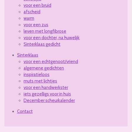
voor een bruid
afscheid
warm
voor een zus
leven met longfibrose
voor een dochter, na huwelijk
Sinterklaas gedicht
Sinterklaas
voor een echtgenoot/vriend
algemene gedichten
inspiratieloos
muts met lichtjes
voor een handwerkster
iets gezelligs voor in huis
December scheurkalender
Contact