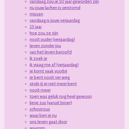
vandaag zou je 50 jaar geworden zijn
nu jouw lachen is verstomd
missen
vandaag is jouw verjaardag
25 jaar
hoe zou ze zijn
nooit ouder (verjaardag)
leven zonder jou
van het leven beroofd
ik zoek je
ik vraag me af (verjaardag)
je komt vaak voorbij
je bent nooit ver weg
sinds jij er niet meer bent
nooit meer
toen was geluk nog heel gewoon
lieve zus (vanuit broer)
schoonzus
waar ben je nu
ons leven gaat door
waarom