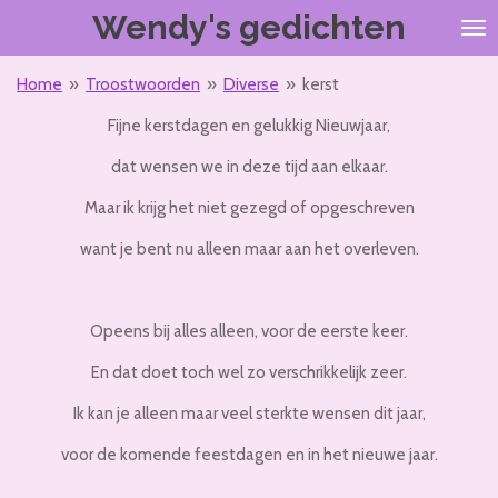
Wendy's gedichten
Ga
direct
naar
Home
»
Troostwoorden
»
Diverse
»
kerst
de
hoofdinhoud
Fijne kerstdagen en gelukkig Nieuwjaar,
dat wensen we in deze tijd aan elkaar.
Maar ik krijg het niet gezegd of opgeschreven
want je bent nu alleen maar aan het overleven.
Opeens bij alles alleen, voor de eerste keer.
En dat doet toch wel zo verschrikkelijk zeer.
Ik kan je alleen maar veel sterkte wensen dit jaar,
voor de komende feestdagen en in het nieuwe jaar.