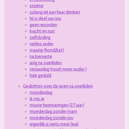
sterkte
zolang wij aan haar denken
hij is deel van jou
geen woorden
kracht en rust
zelfdoding
verlies vader
maatje (hond/kat)
na beroerte
jarig na overlijden
verjaardag (nooit meer ouder )
heb geduld
Gedichten over de jaren na overlijden
moederdag
ik mis je
mooie herinneringen (27 jaar)
moederdag zonder mam
moederdag zonder jou
eigenlijk is niets meer leuk