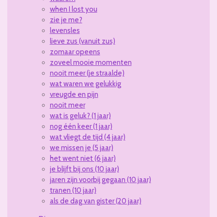
when I lost you
zie je me?
levensles
lieve zus (vanuit zus)
zomaar opeens
zoveel mooie momenten
nooit meer (je straalde)
wat waren we gelukkig
vreugde en pijn
nooit meer
wat is geluk? (1 jaar)
nog één keer (1 jaar)
wat vliegt de tijd (4 jaar)
we missen je (5 jaar)
het went niet (6 jaar)
je blijft bij ons (10 jaar)
jaren zijn voorbij gegaan (10 jaar)
tranen (10 jaar)
als de dag van gister (20 jaar)